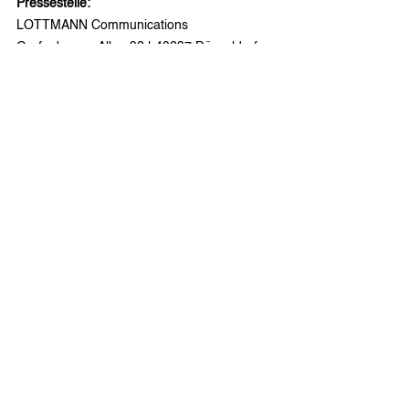
Pressestelle:
LOTTMANN Communications
Grafenberger Allee 32 | 40237 Düsseldorf
t:  +49 (0) 177 62 50 712
m: 
al@lottmann-communications.de
w: 
www.lottmann-communications.de
Newsroom
Alle ansehen
Aktuelle Beiträge