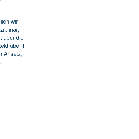
llen wir
iplinär,
it über die
ekt über I
er Ansatz,
.