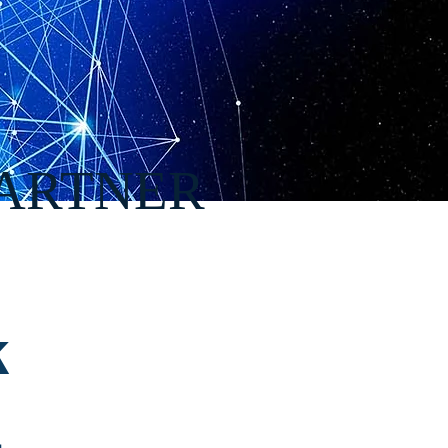
ARTNER
k
.