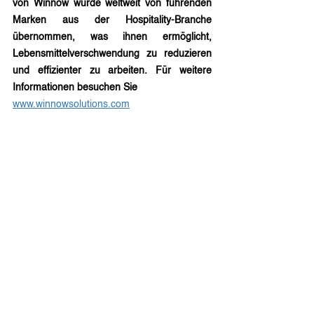
von Winnow wurde weltweit von führenden 
Marken aus der Hospitality-Branche 
übernommen, was ihnen ermöglicht, 
Lebensmittelverschwendung zu reduzieren 
und effizienter zu arbeiten. Für weitere 
Informationen besuchen Sie 
www.winnowsolutions.com
Pressekontakt:
Lottmann Communications
Stefanie Lottmann
sl@lottmann-communications.de
tel +49 (0) 162 - 797 29 40
Fotocredit:
 © Winnow Solutions
Newsroom