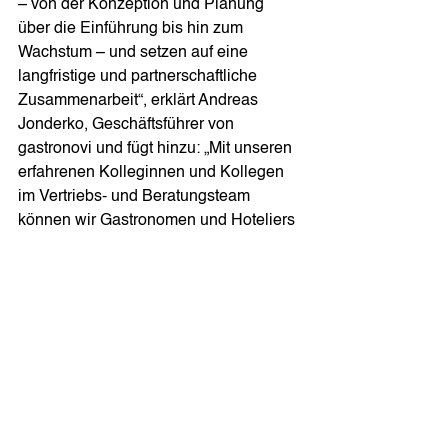
– von der Konzeption und Planung 
über die Einführung bis hin zum 
Wachstum – und setzen auf eine 
langfristige und partnerschaftliche 
Zusammenarbeit“, erklärt Andreas 
Jonderko, Geschäftsführer von 
gastronovi und fügt hinzu: „Mit unseren 
erfahrenen Kolleginnen und Kollegen 
im Vertriebs- und Beratungsteam 
können wir Gastronomen und Hoteliers 
nicht nur beim Implementieren digitaler 
Tools unter die Arme greifen, unser 
Anspruch ist vielmehr, den 
nachhaltigen Optimierungsprozess in 
den Betrieben mit professioneller 
fachlicher Unterstützung zu begleiten. 
gastronovi bietet weit mehr als eine 
klassische Beratung. Unser Ziel ist, 
Gastronomen und Hoteliers 