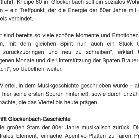
rtführt. Kneipe 80 im Glockenbach soll ein soziales Wohn
 – ein Treffpunkt, der die Energie der 80er Jahre mit 
els verbindet.
eit sind bereits so viele schöne Momente und Emotionen
 an, mit dem gleichen Spirit nun auch ein Stück G
s zurückzubringen und neu zu schreiben“, erklärt U
enen Monate und die Unterstützung der Spaten Brauere
cht“, so Uebelherr weiter.
Viertel, in dem Musikgeschichte geschrieben wurde – al
 hier seine ersten Spuren hinterließ, sowie durch unzähl
ächte, die das Viertel bis heute prägen.
rifft Glockenbach-Geschichte
ie großen Stars der 80er Jahre musikalisch zurück. Die
trales Element, einfache Aperitivo-Platten zu fairen P