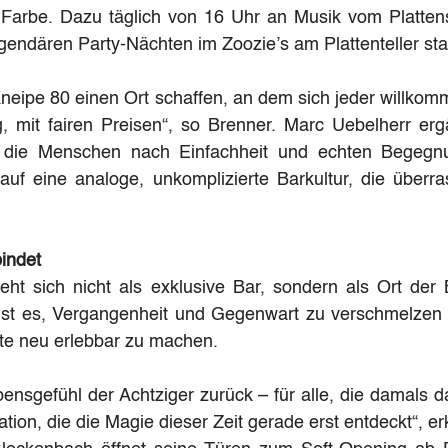
 Farbe. Dazu täglich von 16 Uhr an Musik vom Plattensp
egendären Party-Nächten im Zoozie’s am Plattenteller st
Kneipe 80 einen Ort schaffen, an dem sich jeder willkomm
, mit fairen Preisen“, so Brenner. Marc Uebelherr ergä
 die Menschen nach Einfachheit und echten Begegnu
auf eine analoge, unkomplizierte Barkultur, die überra
indet
eht sich nicht als exklusive Bar, sondern als Ort der
 ist es, Vergangenheit und Gegenwart zu verschmelzen u
hte neu erlebbar zu machen.
ensgefühl der Achtziger zurück – für alle, die damals d
tion, die die Magie dieser Zeit gerade erst entdeckt“, er