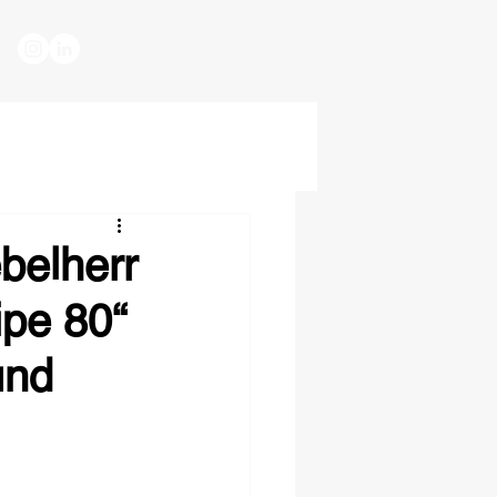
belherr
ipe 80“
und