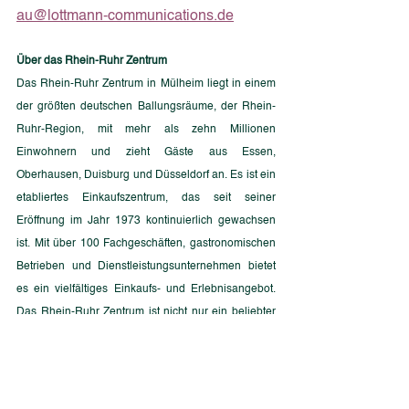
au@lottmann-communications.de
Über das Rhein-Ruhr Zentrum
Das Rhein-Ruhr Zentrum in Mülheim liegt in einem 
der größten deutschen Ballungsräume, der Rhein-
Ruhr-Region, mit mehr als zehn Millionen 
Einwohnern und zieht Gäste aus Essen, 
Oberhausen, Duisburg und Düsseldorf an. Es ist ein 
etabliertes Einkaufszentrum, das seit seiner 
Eröffnung im Jahr 1973 kontinuierlich gewachsen 
ist. Mit über 100 Fachgeschäften, gastronomischen 
Betrieben und Dienstleistungsunternehmen bietet 
es ein vielfältiges Einkaufs- und Erlebnisangebot. 
Das Rhein-Ruhr Zentrum ist nicht nur ein beliebter 
Einkaufsort, sondern auch ein wichtiger sozialer 
Treffpunkt in der Region.
Im Juli 2023 hatten die paneuropäische 