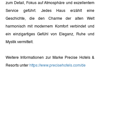
zum Detail, Fokus auf Atmosphäre und exzellentem 
Service geführt. Jedes Haus erzählt eine 
Geschichte, die den Charme der alten Welt 
harmonisch mit modernem Komfort verbindet und 
ein einzigartiges Gefühl von Eleganz, Ruhe und 
Mystik vermittelt.
Weitere Informationen zur Marke Precise Hotels & 
Resorts unter 
https://www.precisehotels.com/de
Pressekontakt:
Larissa Maier-Lauth
Senior Communications & Project Manager  
Grafenberger Allee 32 | 40237 Düsseldorf
t: + 49 (0)151 285 120 53 
m: 
lml@lottmann-communications.de
w: 
www.lottmann-communications.de
Newsroom