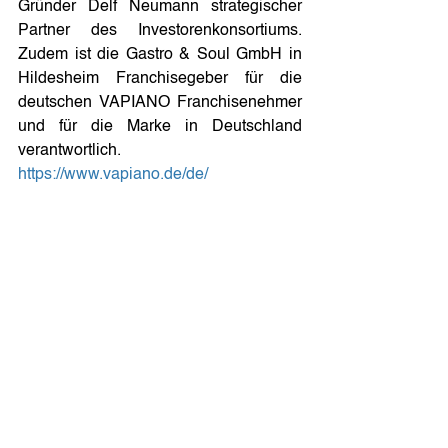
Gründer Delf Neumann strategischer 
Partner des Investorenkonsortiums. 
Zudem ist die Gastro & Soul GmbH in 
Hildesheim Franchisegeber für die 
deutschen VAPIANO Franchisenehmer 
und für die Marke in Deutschland 
verantwortlich. 
https://www.vapiano.de/de/
PRESSEKONTAKT
LOTTMANN Communications GbR
Andrea Ungereit
Tel.: 0172-8965148 / E-Mail: 
au@lottmann-communications.de