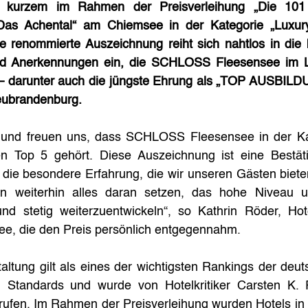
r kurzem im Rahmen der Preisverleihung „Die 101 
Das Achental“ am Chiemsee in der Kategorie „Luxury
e renommierte Auszeichnung reiht sich nahtlos in die 
und Anerkennungen ein, die SCHLOSS Fleesensee im L
 – darunter auch die jüngste Ehrung als „TOP AUSBI
eubrandenburg.
z und freuen uns, dass SCHLOSS Fleesensee in der Kat
n Top 5 gehört. Diese Auszeichnung ist eine Bestäti
ie besondere Erfahrung, die wir unseren Gästen bieten.
n weiterhin alles daran setzen, das hohe Niveau u
und stetig weiterzuentwickeln“, so Kathrin Röder, Hote
, die den Preis persönlich entgegennahm.
taltung gilt als eines der wichtigsten Rankings der deuts
n Standards und wurde von Hotelkritiker Carsten K. 
rufen. Im Rahmen der Preisverleihung wurden Hotels in 