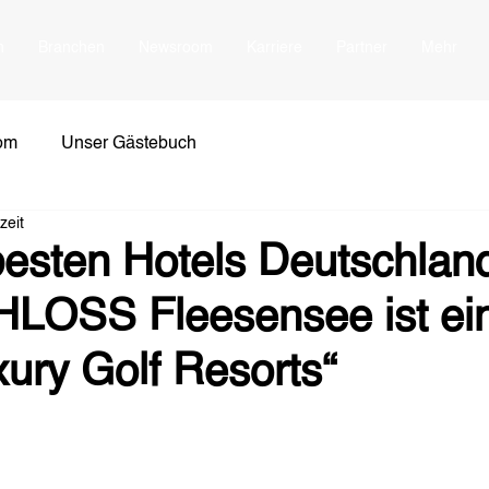
n
Branchen
Newsroom
Karriere
Partner
Mehr
om
Unser Gästebuch
zeit
besten Hotels Deutschlan
LOSS Fleesensee ist ein
ury Golf Resorts“