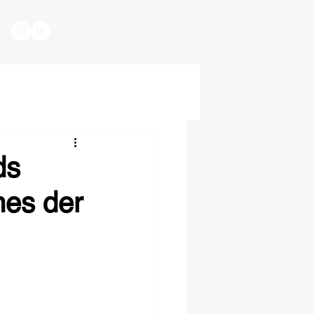
ds
es der