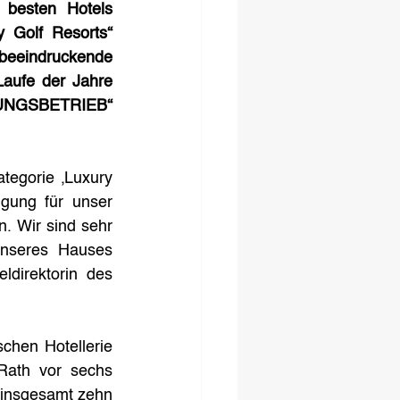
besten Hotels 
 Golf Resorts“ 
beeindruckende 
aufe der Jahre 
LDUNGSBETRIEB“ 
egorie ‚Luxury 
gung für unser 
 Wir sind sehr 
nseres Hauses 
ldirektorin des 
chen Hotellerie 
Rath vor sechs 
insgesamt zehn 