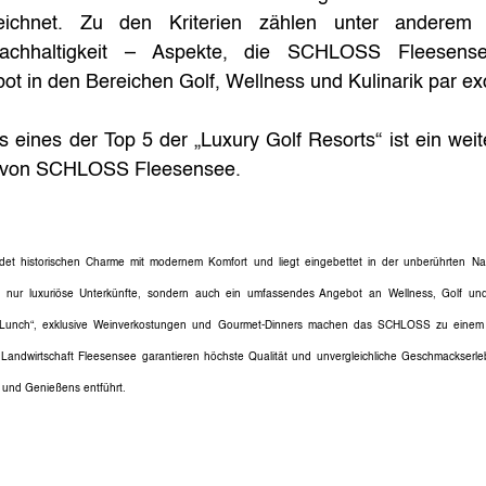
ichnet. Zu den Kriterien zählen unter anderem Ser
Nachhaltigkeit – Aspekte, die SCHLOSS Fleesens
ot in den Bereichen Golf, Wellness und Kulinarik par exce
 eines der Top 5 der „Luxury Golf Resorts“ ist ein weite
s von SCHLOSS Fleesensee.
 historischen Charme mit modernem Komfort und liegt eingebettet in der unberührten Nat
ht nur luxuriöse Unterkünfte, sondern auch ein umfassendes Angebot an Wellness, Golf un
 Lunch“, exklusive Weinverkostungen und Gourmet-Dinners machen das SCHLOSS zu einem ga
Landwirtschaft Fleesensee garantieren höchste Qualität und unvergleichliche Geschmackserlebn
 und Genießens entführt.