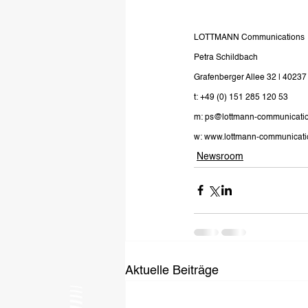
LOTTMANN Communications
Petra Schildbach
Grafenberger Allee 32 | 40237
t: +49 (0) 151 285 120 53
m: 
ps@lottmann-communicati
w: 
www.lottmann-communicati
Newsroom
Aktuelle Beiträge