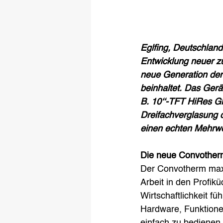
Eglfing, Deutschland
Entwicklung neuer z
neue Generation der
beinhaltet. Das Gerä
B. 10‘‘-TFT HiRes G
Dreifachverglasung 
einen echten Mehrwe
Die neue Convotherm 
Der Convotherm maxx 
Arbeit in den Profikü
Wirtschaftlichkeit f
Hardware, Funktione
einfach zu bedienen 