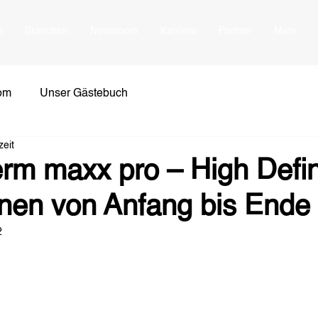
n
Branchen
Newsroom
Karriere
Partner
Mehr
om
Unser Gästebuch
zeit
rm maxx pro – High Defin
onen von Anfang bis Ende
2