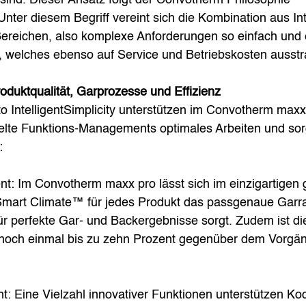
. Unter diesem Begriff vereint sich die Kombination aus In
 Bereichen, also komplexe Anforderungen so einfach und e
 welches ebenso auf Service und Betriebskosten ausstra
roduktqualität, Garprozesse und Effizienz
IntelligentSimplicity unterstützen im Convotherm maxx 
lte Funktions-Managements optimales Arbeiten und sorg
:
t: Im Convotherm maxx pro lässt sich im einzigartigen
Smart Climate™ für jedes Produkt das passgenaue Garr
für perfekte Gar- und Backergebnisse sorgt. Zudem ist di
 noch einmal bis zu zehn Prozent gegenüber dem Vorgän
: Eine Vielzahl innovativer Funktionen unterstützen Ko