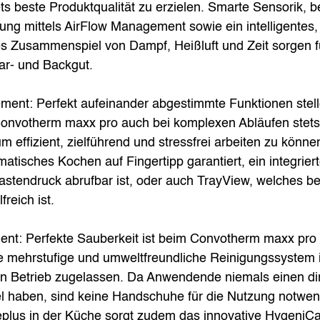
ets beste Produktqualität zu erzielen. Smarte Sensorik, 
ung mittels AirFlow Management sowie ein intelligentes, i
 Zusammenspiel von Dampf, Heißluft und Zeit sorgen fü
ar- und Backgut. 
ent: Perfekt aufeinander abgestimmte Funktionen stelle
onvotherm maxx pro auch bei komplexen Abläufen stets
 um effizient, zielführend und stressfrei arbeiten zu könn
tisches Kochen auf Fingertipp garantiert, ein integrier
stendruck abrufbar ist, oder auch TrayView, welches bei 
reich ist. 
nt: Perfekte Sauberkeit ist beim Convotherm maxx pro
 mehrstufige und umweltfreundliche Reinigungssystem is
en Betrieb zugelassen. Da Anwendende niemals einen di
l haben, sind keine Handschuhe für die Nutzung notwend
eplus in der Küche sorgt zudem das innovative HygeniCa