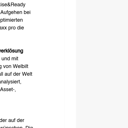
 Rise&Ready 
 Aufgehen bei 
ptimierten 
xx pro die 
werklösung
 und mit 
 von Welbilt 
l auf der Welt 
alysiert, 
Asset-, 
er auf der 