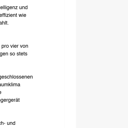
telligenz und 
ffizient wie 
hlt. 
pro vier von 
en so stets 
 geschlossenen 
aumklima 
e 
gergerät 
ch- und 