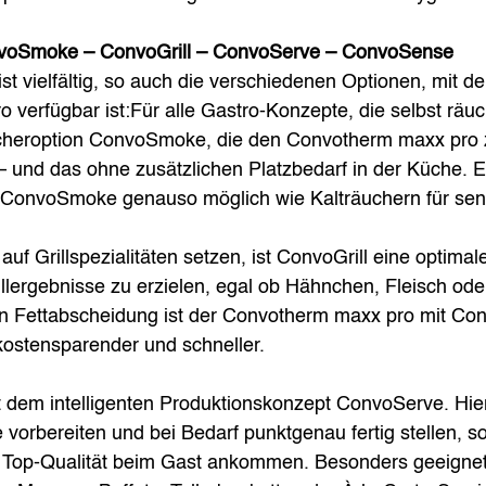
voSmoke – ConvoGrill – ConvoServe – ConvoSense
st vielfältig, so auch die verschiedenen Optionen, mit d
verfügbar ist:Für alle Gastro-Konzepte, die selbst räuc
cheroption ConvoSmoke, die den Convotherm maxx pro 
und das ohne zusätzlichen Platzbedarf in der Küche. Ef
t ConvoSmoke genauso möglich wie Kalträuchern für sens
auf Grillspezialitäten setzen, ist ConvoGrill eine optimal
illergebnisse zu erzielen, egal ob Hähnchen, Fleisch od
en Fettabscheidung ist der Convotherm maxx pro mit Conv
kostensparender und schneller. 
it dem intelligenten Produktionskonzept ConvoServe. Hie
 vorbereiten und bei Bedarf punktgenau fertig stellen, so
in Top-Qualität beim Gast ankommen. Besonders geeignet 