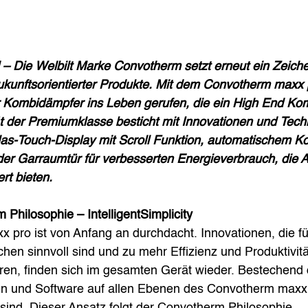
 – Die Welbilt Marke Convotherm setzt erneut ein Zeiche
ukunftsorientierter Produkte. Mit dem Convotherm maxx 
 Kombidämpfer ins Leben gerufen, die ein High End Kom
t der Premiumklasse besticht mit Innovationen und Techn
las-Touch-Display mit Scroll Funktion, automatischem K
der Garraumtür für verbesserten Energieverbrauch, die 
rt bieten.
Philosophie – IntelligentSimplicity
pro ist von Anfang an durchdacht. Innovationen, die für
chen sinnvoll sind und zu mehr Effizienz und Produktivit
ühren, finden sich im gesamten Gerät wieder. Bestechend 
n und Software auf allen Ebenen des Convotherm maxx
sind. Dieser Ansatz folgt der Convotherm Philosophie 