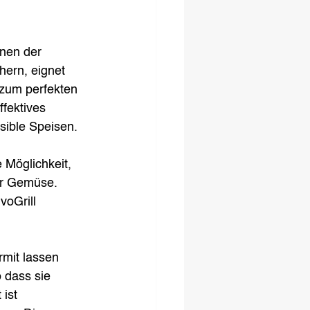
enen der 
hern, eignet 
zum perfekten 
fektives 
ible Speisen. 
e Möglichkeit, 
er Gemüse. 
oGrill 
rmit lassen 
 dass sie 
ist 