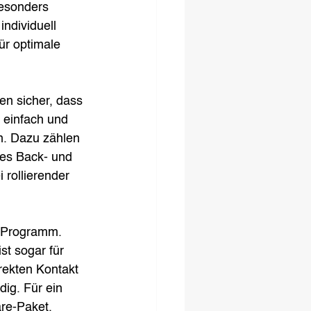
besonders 
ndividuell 
r optimale 
n sicher, dass 
 einfach und 
en. Dazu zählen 
tes Back- und 
rollierender 
 Programm. 
t sogar für 
rekten Kontakt 
ig. Für ein 
re-Paket. 