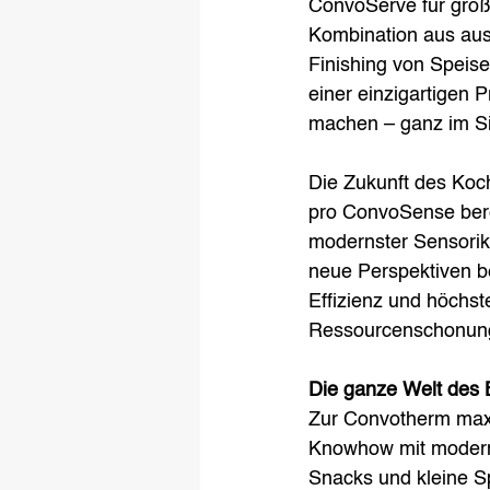
ConvoServe für große
Kombination aus aus
Finishing von Spei
einer einzigartigen 
machen – ganz im Sin
Die Zukunft des Koc
pro ConvoSense bere
modernster Sensorik
neue Perspektiven b
Effizienz und höchste
Ressourcenschonung 
Die ganze Welt des
Zur Convotherm maxx
Knowhow mit modern
Snacks und kleine S