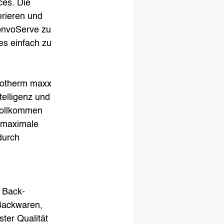
ces. Die 
rieren und 
onvoServe zu 
es einfach zu 
votherm maxx 
elligenz und 
vollkommen 
 maximale 
durch 
 Back-
Backwaren, 
ter Qualität 