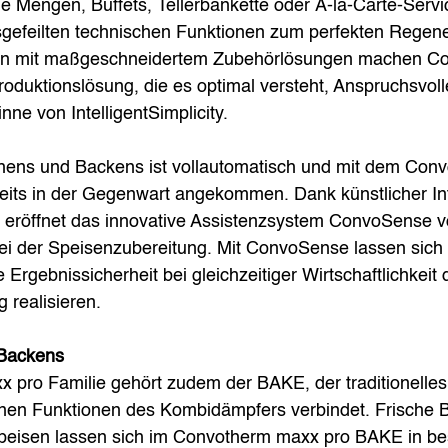
 Mengen, Buffets, Tellerbankette oder À-la-Carte-Servi
gefeilten technischen Funktionen zum perfekten Regene
sen mit maßgeschneidertem Zubehörlösungen machen C
Produktionslösung, die es optimal versteht, Anspruchsvoll
ne von IntelligentSimplicity. 
hens und Backens ist vollautomatisch und mit dem Con
its in der Gegenwart angekommen. Dank künstlicher Int
 eröffnet das innovative Assistenzsystem ConvoSense 
ei der Speisenzubereitung. Mit ConvoSense lassen sich
 Ergebnissicherheit bei gleichzeitiger Wirtschaftlichkeit 
realisieren.
 Backens
 pro Familie gehört zudem der BAKE, der traditionelles
en Funktionen des Kombidämpfers verbindet. Frische 
peisen lassen sich im Convotherm maxx pro BAKE in bes