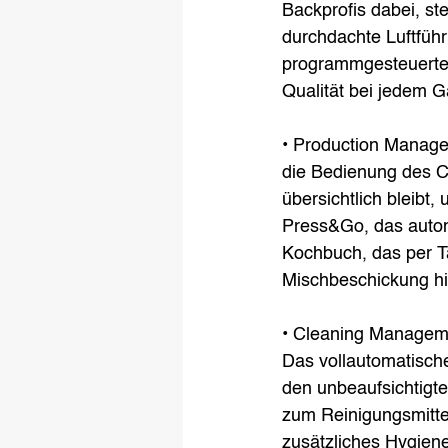
Backprofis dabei, st
durchdachte Luftführ
programmgesteuertes
Qualität bei jedem G
• Production Managem
die Bedienung des C
übersichtlich bleibt,
Press&Go, das automa
Kochbuch, das per Ta
Mischbeschickung hilf
• Cleaning Manageme
Das vollautomatische
den unbeaufsichtigt
zum Reinigungsmitte
zusätzliches Hygien