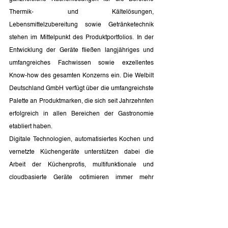
Thermik- und Kältelösungen, 
Lebensmittelzubereitung sowie Getränketechnik 
stehen im Mittelpunkt des Produktportfolios. In der 
Entwicklung der Geräte fließen langjähriges und 
umfangreiches Fachwissen sowie exzellentes 
Know-how des gesamten Konzerns ein. Die Welbilt 
Deutschland GmbH verfügt über die umfangreichste 
Palette an Produktmarken, die sich seit Jahrzehnten 
erfolgreich in allen Bereichen der Gastronomie 
etabliert haben.
Digitale Technologien, automatisiertes Kochen und 
vernetzte Küchengeräte unterstützen dabei die 
Arbeit der Küchenprofis, multifunktionale und 
cloudbasierte Geräte optimieren immer mehr 
Prozesse und sorgen für höchste 
Ergebnissicherheit.
www.welbiltde.com