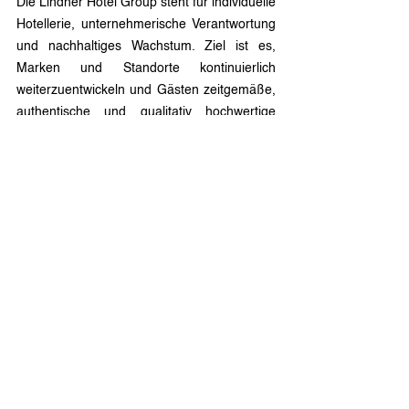
Die Lindner Hotel Group steht für individuelle 
Hotellerie, unternehmerische Verantwortung 
und nachhaltiges Wachstum. Ziel ist es, 
Marken und Standorte kontinuierlich 
weiterzuentwickeln und Gästen zeitgemäße, 
authentische und qualitativ hochwertige 
Hotelerlebnisse zu bieten.
Das Portfolio umfasst derzeit 29 Hotels in 
zehn Ländern und ist klar in vier Marken 
strukturiert: Lindner Hotels & Resorts im 
gehobenen Mittelklassesegment, die 
luxuriösen 7Pines Hotels & Resorts, die in 
strategischer Partnerschaft mit der Hyatt 
Hotels Corporation geführt werden, die 
urbanen Lifestyle-Boutique-Hotels der Marke 
Me and All Hotels, deren Markenrechte bei 
der Hyatt Hotels Corporation liegen und die 
an ausgewählten Standorten von der 
Lindner Hotel Group betrieben werden, 