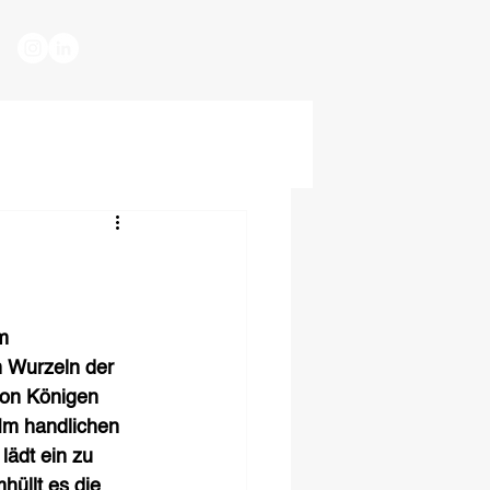
m 
n Wurzeln der 
von Königen 
Im handlichen 
lädt ein zu 
hüllt es die 