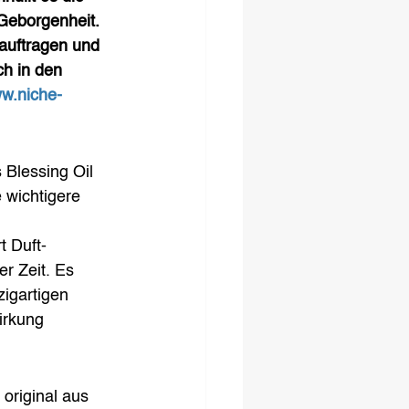
Geborgenheit. 
auftragen und 
ch in den 
w.niche-
 Blessing Oil 
 wichtigere 
t Duft-
r Zeit. Es 
igartigen 
irkung 
 original aus 