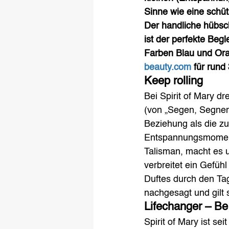
Sinne wie eine schü
Der handliche hübsch
ist der perfekte Begl
Farben Blau und Oran
beauty.com
 für rund
Keep rolling
Bei Spirit of Mary d
(von „Segen, Segnen“
Beziehung als die zu
Entspannungsmomenten
Talisman, macht es u
verbreitet ein Gefüh
Duftes durch den Ta
nachgesagt und gilt s
Lifechanger – Be
Spirit of Mary ist se