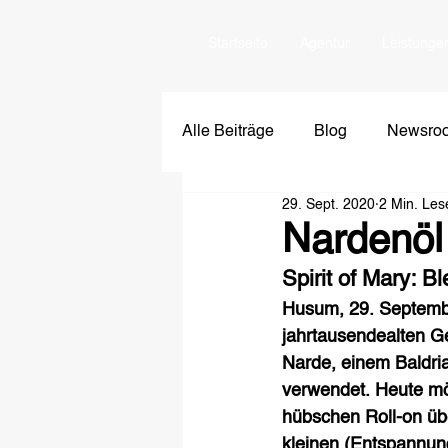
Startseite
Agentur
Leistunge
Alle Beiträge
Blog
Newsro
29. Sept. 2020
2 Min. Les
Nardenöl 
Spirit of Mary: Bl
Husum, 29. September
jahrtausendealten Ge
Narde, einem Baldri
verwendet. Heute möc
hübschen Roll-on über
kleinen (Entspannung