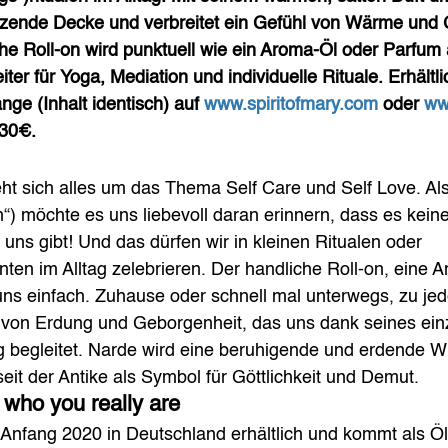
tzende Decke und verbreitet ein Gefühl von Wärme und 
e Roll-on wird punktuell wie ein Aroma-Öl oder Parfum 
eiter für Yoga, Mediation und individuelle Rituale. Erhältli
ge (Inhalt identisch) auf 
www.spiritofmary.com
 oder 
ww
 30€. 
reht sich alles um das Thema Self Care und Self Love. Als
) möchte es uns liebevoll daran erinnern, dass es keine
 uns gibt! Und das dürfen wir in kleinen Ritualen oder 
 im Alltag zelebrieren. Der handliche Roll-on, eine Ar
ns einfach. Zuhause oder schnell mal unterwegs, zu jede
l von Erdung und Geborgenheit, das uns dank seines einz
g begleitet. Narde wird eine beruhigende und erdende W
eit der Antike als Symbol für Göttlichkeit und Demut. 
 who you really are
it Anfang 2020 in Deutschland erhältlich und kommt als Öl