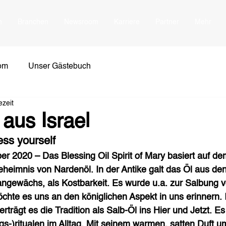
n
Branchen
Newsroom
Karriere
Partner
Mehr
om
Unser Gästebuch
ezeit
aus Israel
ess yourself 
 2020 – Das Blessing Oil Spirit of Mary basiert auf de
heimnis von Nardenöl. In der Antike galt das Öl aus de
angewächs, als Kostbarkeit. Es wurde u.a. zur Salbung 
hte es uns an den königlichen Aspekt in uns erinnern. 
trägt es die Tradition als Salb-Öl ins Hier und Jetzt. Es 
s-)ritualen im Alltag. Mit seinem warmen, satten Duft um