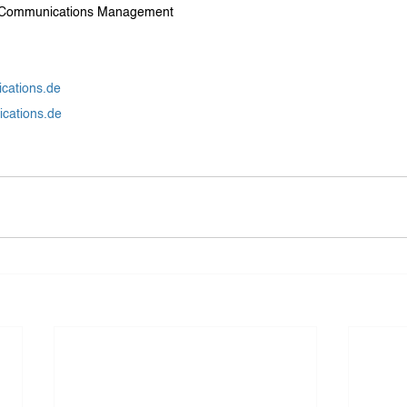
 & Communications Management
cations.de
cations.de