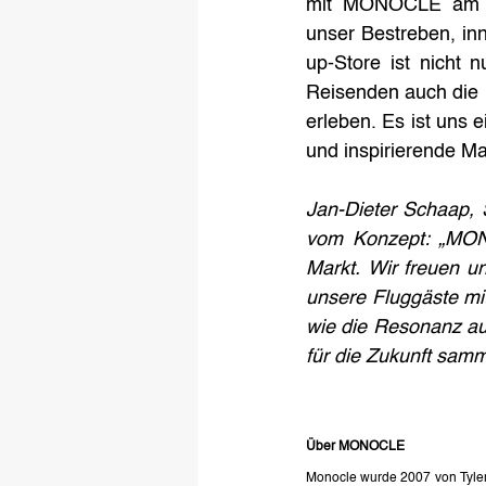
mit MONOCLE am Fra
unser Bestreben, in
up-Store ist nicht n
Reisenden auch die M
erleben. Es ist uns 
und inspirierende Ma
Jan-Dieter Schaap, S
vom Konzept: „MONO
Markt. Wir freuen un
unsere Fluggäste mi
wie die Resonanz au
für die Zukunft samm
Über MONOCLE
Monocle wurde 2007 von Tyler 