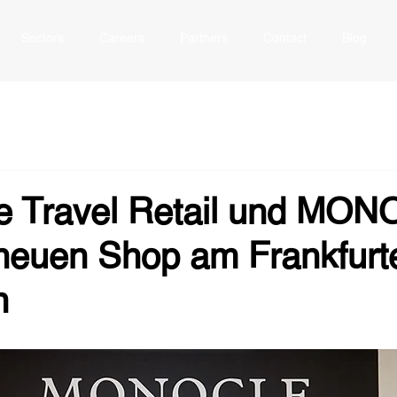
Sectors
Careers
Partners
Contact
Blog
e Travel Retail und MO
 neuen Shop am Frankfurt
n