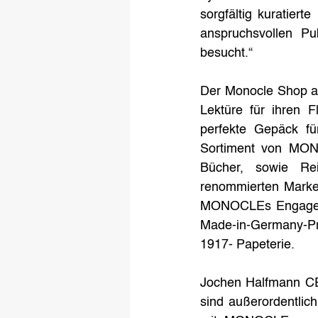
sorgfältig kuratiert
anspruchsvollen Pu
besucht.“
Der Monocle Shop am 
Lektüre für ihren 
perfekte Gepäck f
Sortiment von MONO
Bücher, sowie Rei
renommierten Marke
MONOCLEs Engagement
Made-in-Germany-Pr
1917- Papeterie. 
Jochen Halfmann CEO
sind außerordentli