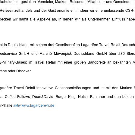
keholder zu gestalten: Vermieter, Marken, Reisende, Mitarbeiter und Gemeinden. Wi
 Reiseeinzelhandels und der Gastronomie ein, indem wir eine umfassende CSR-Str
ecken wir damit alle Aspekte ab, in denen wir als Unternehmen Einfluss habe
ibt in Deutschland mit seinen drei Gesellschaften Lagardère Travel Retail Deuts
Foodservice GmbH und Marché Mövenpick Deutschland GmbH über 230 Stores
Military-Bases: Im Travel Retail mit einer großen Bandbreite an bekannten M
ane oder Discover. 
gardère Travel Retail innovative Gastronomielösungen und ist mit den Marken 
ss, Coffee Fellows, Dean&David, Burger King, Natsu, Paulaner und den beiden F
kthalle 
aktiv.
www.lagardere-tr.de