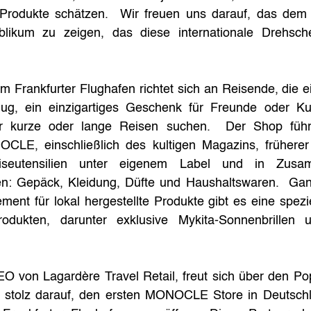
e Produkte schätzen.  Wir freuen uns darauf, das dem v
blikum zu zeigen, das diese internationale Drehsch
Frankfurter Flughafen richtet sich an Reisende, die ei
Flug, ein einzigartiges Geschenk für Freunde oder K
ür kurze oder lange Reisen suchen.  Der Shop führ
CLE, einschließlich des kultigen Magazins, frühere
seutensilien unter eigenem Label und in Zusamm
n: Gepäck, Kleidung, Düfte und Haushaltswaren.  Gan
 für lokal hergestellte Produkte gibt es eine spezie
odukten, darunter exklusive Mykita-Sonnenbrillen u
 von Lagardère Travel Retail, freut sich über den Pop-
ch stolz darauf, den ersten MONOCLE Store in Deutsc