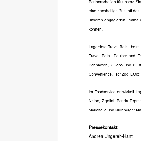
Partnerschaften für unsere Sta
eine nachhaltige Zukunft des
unseren engagierten Teams d
können. 
Lagardère Travel Retail betre
Travel Retail Deutschland 
Bahnhöfen, 7 Zoos und 2 US-
Convenience, Tech2go, L’Occit
Im Foodservice entwickelt La
Natoo, Zigolini, Panda Expre
Markthalle und Nürnberger Mar
Pressekontakt:
Andrea Ungereit-Hantl