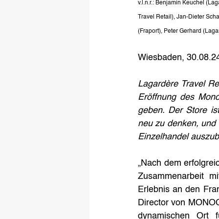
v.l.n.r.: Benjamin Keuchel (La
Travel Retail), Jan-Dieter Sc
(Fraport), Peter Gerhard (Laga
Wiesbaden, 30.08.2
Lagardère Travel Re
Eröffnung des Monoc
geben. Der Store is
neu zu denken, und T
Einzelhandel auszu
„Nach dem erfolgrei
Zusammenarbeit mi
Erlebnis an den Fran
Director von MONOCL
dynamischen Ort fü