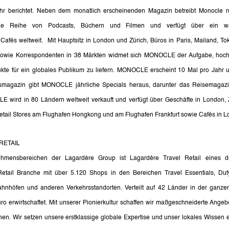
ehr berichtet. Neben dem monatlich erscheinenden Magazin betreibt Monocle r
eine Reihe von Podcasts, Büchern und Filmen und verfügt über ein w
afés weltweit.  Mit Hauptsitz in London und Zürich, Büros in Paris, Mailand, Tok
owie Korrespondenten in 38 Märkten widmet sich MONOCLE der Aufgabe, hochw
dukte für ein globales Publikum zu liefern. MONOCLE erscheint 10 Mal pro Jahr 
magazin gibt MONOCLE jährliche Specials heraus, darunter das Reisemagazin
 wird in 80 Ländern weltweit verkauft und verfügt über Geschäfte in London, Zü
etail Stores am Flughafen Hongkong und am Flughafen Frankfurt sowie Cafés in L
ETAIL 
hmensbereichen der Lagardère Group ist Lagardère Travel Retail eines de
etail Branche mit über 5.120 Shops in den Bereichen Travel Essentials, Dut
hnhöfen und anderen Verkehrsstandorten. Verteilt auf 42 Länder in der ganze
o erwirtschaftet. Mit unserer Pionierkultur schaffen wir maßgeschneiderte Angebo
. Wir setzen unsere erstklassige globale Expertise und unser lokales Wissen e