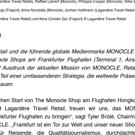
gardère Travel Retail), Raffael Lienert (Monocle), Philippa Cooper (Monocle), Silke
haap (Fraport), Anna Nunziata (Monocle), Jochen Halfmann (Lagardère Travel Retai
rdère Travel Retail) und Nina Christin Gür (Fraport) © Lagardère Travel Retail
4 
tail und die führende globale Medienmarke MONOCLE fr
le Shops am Frankfurter Flughafen (Terminal 1, Airsi
t Ausdruck der aktuellen Mission von MONOCLE, Retai
eil einer umfassenderen Strategie, die weltweite Präse
bauen.
chen Start von The Monocle Shop am Flughafen Hongkong
t Lagardère Travel Retail, freuen wir uns, das MO
kfurter Flughafen zu bringen“, sagt Tyler Brûlé, Chairma
E. „Frankfurt ist ein Tor zur Welt und unser neuer Sho
r Reisende, die Qualitätsjournalismus, durchdacht