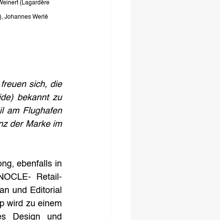
 Weinert (Lagardère 
l), Johannes Werlé 
euen sich, die 
de) bekannt zu 
l am Flughafen 
nz der Marke im 
, ebenfalls in 
NOCLE- Retail-
n und Editorial 
p wird zu einem 
es Design und 