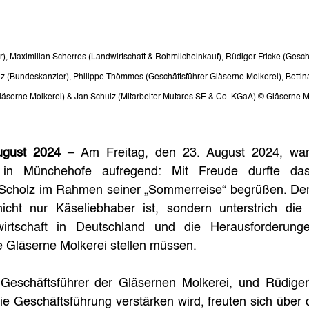
iter), Maximilian Scherres (Landwirtschaft & Rohmilcheinkauf), Rüdiger Fricke (Gesc
lz (Bundeskanzler), Philippe Thömmes (Geschäftsführer Gläserne Molkerei), Bettina
äserne Molkerei) & Jan Schulz (Mitarbeiter Mutares SE & Co. KGaA) © Gläserne M
ugust 2024
 – Am Freitag, den 23. August 2024, war 
 in Münchehofe aufregend: Mit Freude durfte da
Scholz im Rahmen seiner „Sommerreise“ begrüßen. Der 
icht nur Käseliebhaber ist, sondern unterstrich die
irtschaft in Deutschland und die Herausforderunge
 Gläserne Molkerei stellen müssen.
eschäftsführer der Gläsernen Molkerei, und Rüdiger 
e Geschäftsführung verstärken wird, freuten sich über 