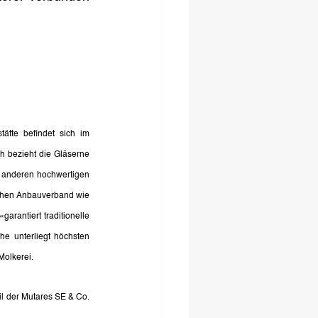
ätte befindet sich im 
 bezieht die Gläserne 
 anderen hochwertigen 
chen Anbauverband wie 
rantiert traditionelle 
e unterliegt höchsten 
Molkerei. 
l der Mutares SE & Co. 