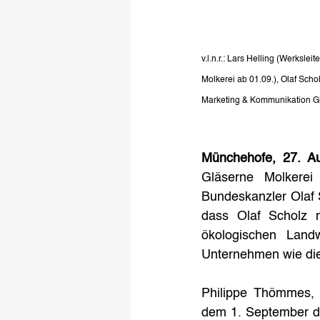
v.l.n.r.: Lars Helling (Werksle
Molkerei ab 01.09.), Olaf Scho
Marketing & Kommunikation Gl
Münchehofe, 27. A
Gläserne Molkerei
Bundeskanzler Olaf 
dass Olaf Scholz n
ökologischen Landw
Unternehmen wie die
Philippe Thömmes, G
dem 1. September di