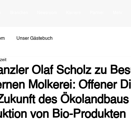
n
Branchen
Newsroom
Karriere
Partner
Mehr
om
Unser Gästebuch
zeit
nzler Olaf Scholz zu Bes
rnen Molkerei: Offener D
 Zukunft des Ökolandbaus
uktion von Bio-Produkten