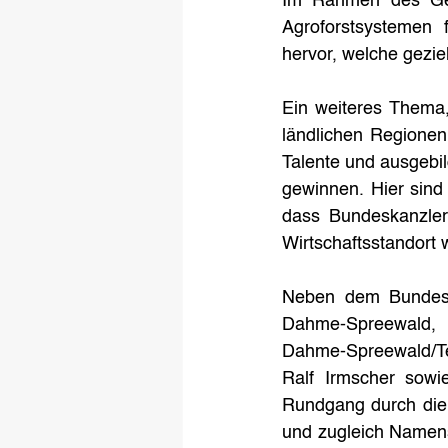
Im Rahmen des Ges
Agroforstsystemen f
hervor, welche geziel
Ein weiteres Thema,
ländlichen Regionen.
Talente und ausgebi
gewinnen. Hier sind
dass Bundeskanzler
Wirtschaftsstandort w
Neben dem Bundesk
Dahme-Spreewald, 
Dahme-Spreewald/Tel
Ralf Irmscher sowi
Rundgang durch die 
und zugleich Namensg