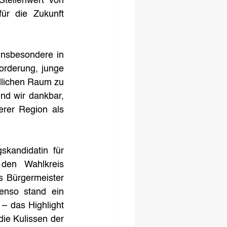
ellenwert von 
ür die Zukunft 
nsbesondere in 
orderung, junge 
dlichen Raum zu 
nd wir dankbar, 
er Region als 
andidatin für 
den Wahlkreis 
 Bürgermeister 
nso stand ein 
 das Highlight 
ie Kulissen der 