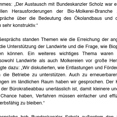
ömmes: „Der Austausch mit Bundeskanzler Scholz war ein
len Herausforderungen der Bio-Molkerei-Branche zu
präche über die Bedeutung des Ökolandbaus und di
 sehr konstruktiv.“
Gesprächs standen Themen wie die Erreichung der ange
die Unterstützung der Landwirte und die Frage, wie Biopr
iben können. Ein weiteres wichtiges Thema waren d
 sowohl Landwirte als auch Molkereien vor große Her
te dazu: „Wir diskutierten, wie Entlastungen und Förder
die Betriebe zu unterstützen. Auch zu erneuerbaren
ngen im ländlichen Raum haben wir gesprochen. Der K
er Bürokratieabbau unerlässlich ist, damit kleinere und
Chance haben, Verfahren müssen einfacher und effizie
rbsfähig zu bleiben.“