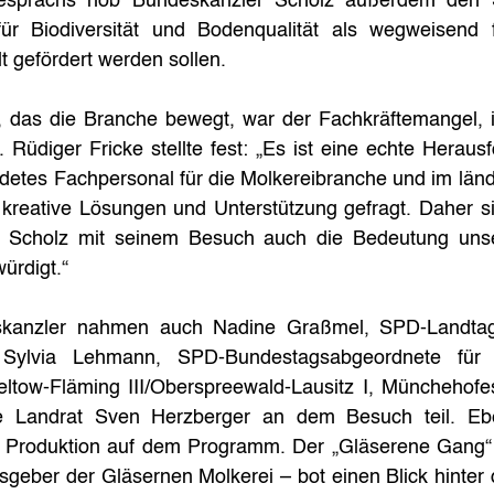
prächs hob Bundeskanzler Scholz außerdem den St
ür Biodiversität und Bodenqualität als wegweisend f
t gefördert werden sollen.
 das die Branche bewegt, war der Fachkräftemangel, i
 Rüdiger Fricke stellte fest: „Es ist eine echte Herausf
ldetes Fachpersonal für die Molkereibranche und im län
 kreative Lösungen und Unterstützung gefragt. Daher si
 Scholz mit seinem Besuch auch die Bedeutung unser
ürdigt.“
anzler nahmen auch Nadine Graßmel, SPD-Landtagsk
Sylvia Lehmann, SPD-Bundestagsabgeordnete für 
tow-Fläming III/Oberspreewald-Lausitz I, Münchehofes
e Landrat Sven Herzberger an dem Besuch teil. Ebe
Produktion auf dem Programm. Der „Gläserene Gang“ –
eber der Gläsernen Molkerei – bot einen Blick hinter d