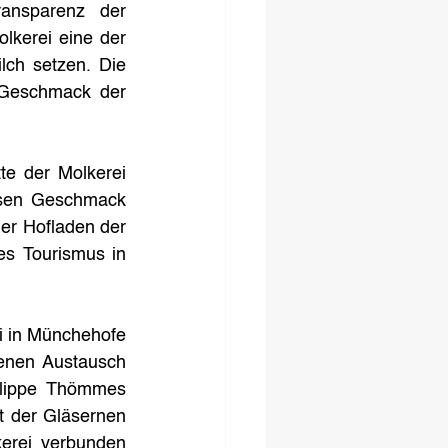
ansparenz der 
kerei eine der 
ch setzen. Die 
d Geschmack der 
e der Molkerei 
ssen Geschmack 
r Hofladen der 
s Tourismus in 
i in Münchehofe 
enen Austausch 
ilippe Thömmes 
 der Gläsernen 
erei verbunden 