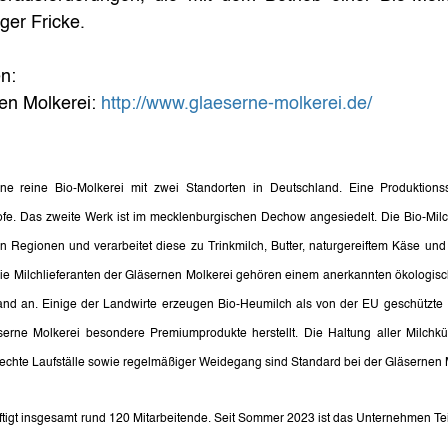
ger Fricke.
n:
en Molkerei: 
http://www.glaeserne-molkerei.de/
ne reine Bio-Molkerei mit zwei Standorten in Deutschland. Eine Produktionsst
. Das zweite Werk ist im mecklenburgischen Dechow angesiedelt. Die Bio-Milch
 Regionen und verarbeitet diese zu Trinkmilch, Butter, naturgereiftem Käse und
Die Milchlieferanten der Gläsernen Molkerei gehören einem anerkannten ökologis
nd an. Einige der Landwirte erzeugen Bio-Heumilch als von der EU geschützte «ga
äserne Molkerei besondere Premiumprodukte herstellt. Die Haltung aller Milchküh
erechte Laufställe sowie regelmäßiger Weidegang sind Standard bei der Gläsernen 
tigt insgesamt rund 120 Mitarbeitende. Seit Sommer 2023 ist das Unternehmen Tei