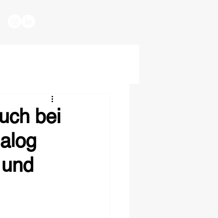
uch bei
ialog
 und