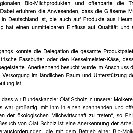
gionalen Bio-Milchprodukten und offenbarte die Tr
 Dabei erfuhren die Anwesenden, dass die Gläserne Mol
in Deutschland ist, die auch auf Produkte aus Heumil
rung hat einen unmittelbaren Einfluss auf Qualtität un
ngs konnte die Delegation die gesamte Produktpalett
 frische Fassbutter oder den Kesselmeister-Käse, de
egeisterte. Anerkennend besucht wurde im Anschluss de
ie Versorgung im ländlichen Raum und Unterstützung de
tung ist. 
, dass wir Bundeskanzler Olaf Scholz in unserer Molkere
s war großartig, mit ihm in einen spannenden und off
n der ökologischen Milchwirtschaft zu treten“, so Ph
Besuch von Olaf Scholz ist eine Anerkennung der Arbeit
rausforderungen, die mit dem Betrieb einer Bio-Molk