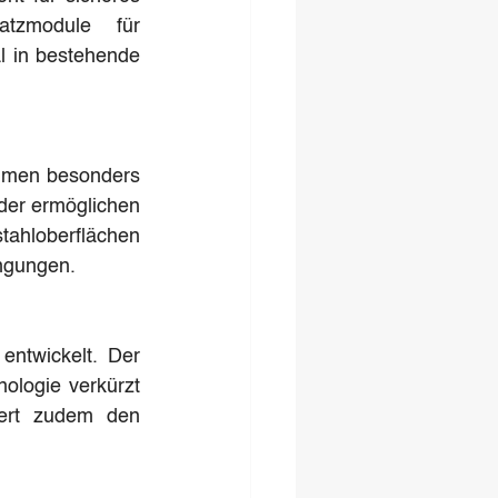
tzmodule für 
 in bestehende 
mmen besonders 
der ermöglichen 
tahloberflächen 
ingungen.
ntwickelt. Der 
logie verkürzt 
ert zudem den 