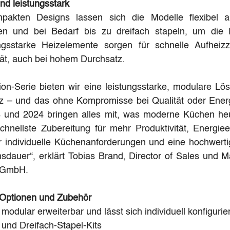
d leistungsstark
pakten Designs lassen sich die Modelle flexibel al
en und bei Bedarf bis zu dreifach stapeln, um die Pr
ngsstarke Heizelemente sorgen für schnelle Aufheizz
tät, auch bei hohem Durchsatz.
ion-Serie bieten wir eine leistungsstarke, modulare Lö
 – und das ohne Kompromisse bei Qualität oder Energie
 und 2024 bringen alles mit, was moderne Küchen heu
hnellste Zubereitung für mehr Produktivität, Energieeffi
ür individuelle Küchenanforderungen und eine hochwerti
sdauer“, erklärt Tobias Brand, Director of Sales und Ma
d GmbH.
 Optionen und Zubehör
 modular erweiterbar und lässt sich individuell konfigurie
 und Dreifach-Stapel-Kits