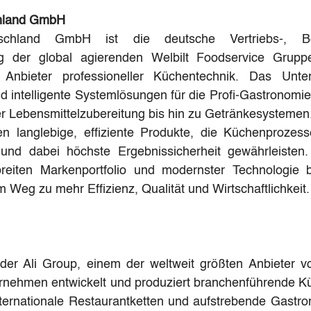
chland GmbH
schland GmbH ist die deutsche Vertriebs-, Be
ng der global agierenden Welbilt Foodservice Grupp
 Anbieter professioneller Küchentechnik. Das Unter
d intelligente Systemlösungen für die Profi-Gastronomie
er Lebensmittelzubereitung bis hin zu Getränkesystemen
en langlebige, effiziente Produkte, die Küchenprozesse
n und dabei höchste Ergebnissicherheit gewährleisten. 
iten Markenportfolio und modernster Technologie beg
 Weg zu mehr Effizienz, Qualität und Wirtschaftlichkeit.
il der Ali Group, einem der weltweit größten Anbieter 
nehmen entwickelt und produziert branchenführende Küc
ternationale Restaurantketten und aufstrebende Gastron