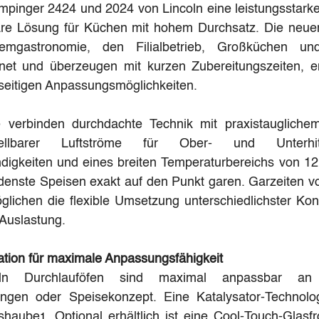
mpinger 2424 und 2024 von Lincoln eine leistungsstarke
rbare Lösung für Küchen mit hohem Durchsatz. Die neuen
emgastronomie, den Filialbetrieb, Großküchen u
gnet und überzeugen mit kurzen Zubereitungszeiten, ene
lseitigen Anpassungsmöglichkeiten.
e verbinden durchdachte Technik mit praxistaugliche
ellbarer Luftströme für Ober- und Unterhitz
igkeiten und eines breiten Temperaturbereichs von 121
edenste Speisen exakt auf den Punkt garen. Garzeiten v
glichen die flexible Umsetzung unterschiedlichster Kon
Auslastung.
ration für maximale Anpassungsfähigkeit
n Durchlauföfen sind maximal anpassbar an K
ungen oder Speisekonzept. Eine Katalysator-Technolog
gshaube
. Optional erhältlich ist eine Cool-Touch-Glasfr
1