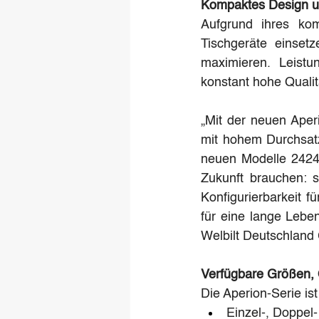
Kompaktes Design un
Aufgrund ihres kom
Tischgeräte einsetz
maximieren. Leistu
konstant hohe Quali
„Mit der neuen Aper
mit hohem Durchsatz
neuen Modelle 2424
Zukunft brauchen: sc
Konfigurierbarkeit f
für eine lange Leben
Welbilt Deutschlan
Verfügbare Größen,
Die Aperion-Serie ist
Einzel-, Doppel-