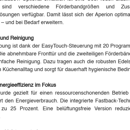
sind verschiedene Förderbandgrößen und Zusa
sungen verfügbar. Damit lässt sich der Aperion optimal
 – und bei Bedarf erweitern.
 und Reinigung
bung ist dank der EasyTouch-Steuerung mit 20 Progra
Die abnehmbare Fronttür und die zweiteiligen Förderbän
infache Reinigung. Dazu tragen auch die robusten Edels
im Küchenalltag und sorgt für dauerhaft hygienische Bed
nergieeffizienz im Fokus
urde gezielt für einen ressourcenschonenden Betrieb e
 den Energieverbrauch. Die integrierte Fastback-Techno
zu 25 Prozent. Eine belüftungsfreie Version reduzi
.