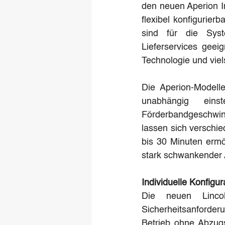
den neuen Aperion I
flexibel konfigurie
sind für die Syst
Lieferservices geei
Technologie und vie
Die Aperion-Modell
unabhängig einst
Förderbandgeschwind
lassen sich verschi
bis 30 Minuten ermö
stark schwankender 
Individuelle Konfigu
Die neuen Lincol
Sicherheitsanforder
Betrieb ohne Abzu