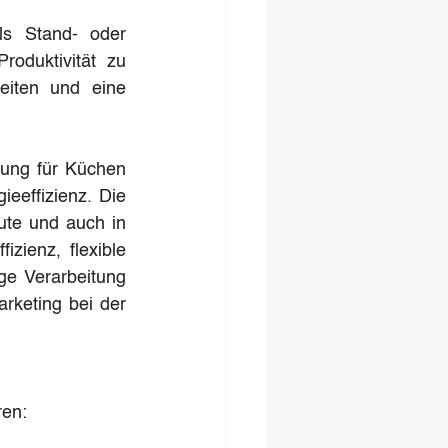
s Stand- oder 
oduktivität zu 
eiten und eine 
sung für Küchen 
effizienz. Die 
te und auch in 
zienz, flexible 
ge Verarbeitung 
rketing bei der 
ren: