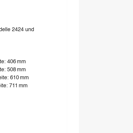
odelle 2424 und 
ite: 406 mm
ite: 508 mm
eite: 610 mm
ite: 711 mm