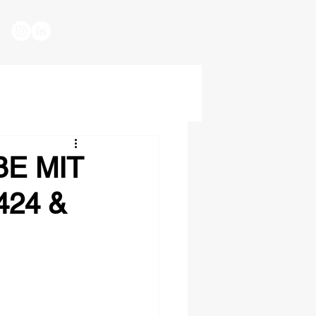
E MIT
424 &