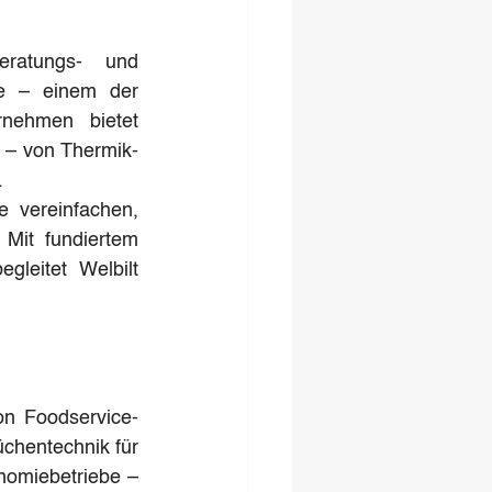
ratungs- und 
e – einem der 
nehmen bietet 
 – von Thermik- 
.
 vereinfachen, 
Mit fundiertem 
leitet Welbilt 
von Foodservice-
hentechnik für 
omiebetriebe – 