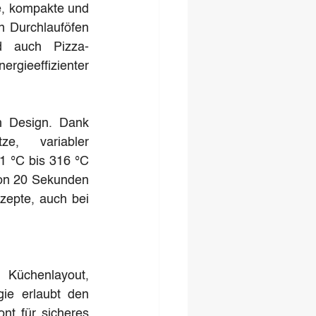
, kompakte und 
 Durchlauföfen 
nd auch Pizza-
rgieeffizienter 
m Design. Dank 
e, variabler 
 °C bis 316 °C 
on 20 Sekunden 
zepte, auch bei 
üchenlayout, 
ie erlaubt den 
ont für sicheres 