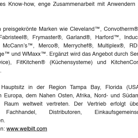
ertes Know-how, enge Zusammenarbeit mit Anwendern u
n preisgekrönte Marken wie Cleveland™, Convotherm®, 
Fabristeel®, Frymaster®, Garland®, Harford™, Induc
, McCann’s™, Merco®, Merrychef®, Multiplex®, RD
ge™ und WMaxx™. Ergänzt wird das Angebot durch Ser
vice), FitKitchen® (Küchensysteme) und KitchenCo
.
 Hauptsitz in der Region Tampa Bay, Florida (USA)
in Europa, dem Nahen Osten, Afrika, Nord- und Südam
en Raum weltweit vertreten. Der Vertrieb erfolgt übe
chhandel, Distributoren, Einkaufsgemeins
en.
n: 
www.welbilt.com