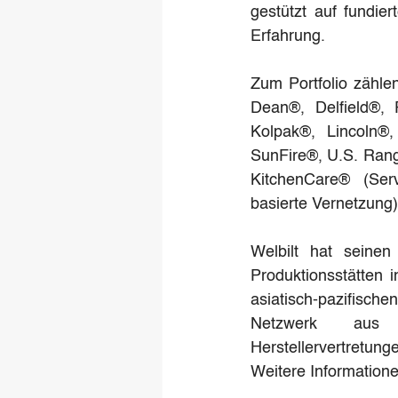
gestützt auf fundi
Erfahrung.
Zum Portfolio zähle
Dean®, Delfield®, 
Kolpak®, Lincoln®
SunFire®, U.S. Ran
KitchenCare® (Ser
basierte Vernetzung)
Welbilt hat seinen
Produktionsstätten 
asiatisch-pazifisch
Netzwerk aus Fa
Herstellervertretung
Weitere Informatione