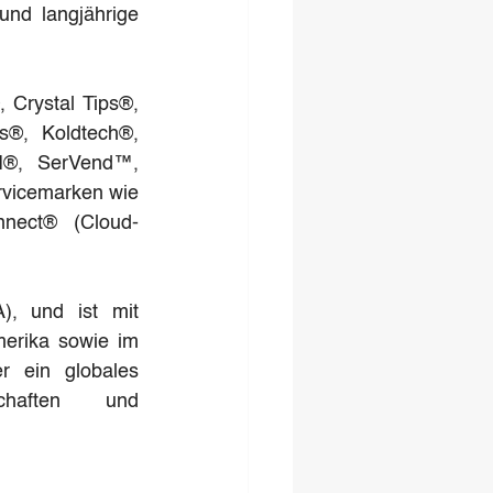
nd langjährige 
Crystal Tips®, 
s®, Koldtech®, 
I®, SerVend™, 
vicemarken wie 
nnect® (Cloud-
, und ist mit 
erika sowie im 
r ein globales 
chaften und 