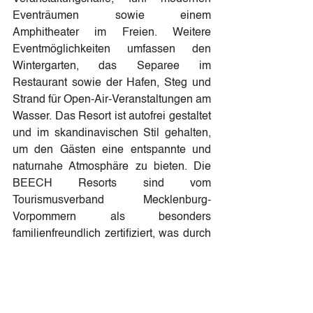
Eventräumen sowie einem 
Amphitheater im Freien. Weitere 
Eventmöglichkeiten umfassen den 
Wintergarten, das Separee im 
Restaurant sowie der Hafen, Steg und 
Strand für Open-Air-Veranstaltungen am 
Wasser. Das Resort ist autofrei gestaltet 
und im skandinavischen Stil gehalten, 
um den Gästen eine entspannte und 
naturnahe Atmosphäre zu bieten. Die 
BEECH Resorts sind vom 
Tourismusverband Mecklenburg-
Vorpommern als besonders 
familienfreundlich zertifiziert, was durch 
das Motto „Hier sind wir richtig“ 
unterstrichen wird. Zusätzlich ist das 
BEECH Resort Plauer See auch 
barrierefrei zertifiziert. Alle BEECH 