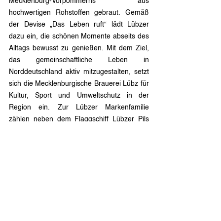
Mecklenburg-Vorpommerns aus 
hochwertigen Rohstoffen gebraut. Gemäß 
der Devise „Das Leben ruft“ lädt Lübzer 
dazu ein, die schönen Momente abseits des 
Alltags bewusst zu genießen. Mit dem Ziel, 
das gemeinschaftliche Leben in 
Norddeutschland aktiv mitzugestalten, setzt 
sich die Mecklenburgische Brauerei Lübz für 
Kultur, Sport und Umweltschutz in der 
Region ein. Zur Lübzer Markenfamilie 
zählen neben dem Flaggschiff Lübzer Pils 
die Sorten Export, Urkraft, Bock und 
Schwarzbier sowie die Naturradler Sorten 
Grapefruit, Zitrone und Rhabarber – jeweils 
auch erhältlich als alkoholfreie 0.0%-
Varianten. Lübzer ist Teil der Carlsberg 
Deutschland-Gruppe. 
www.luebzer.de
Über die Wasserwacht des DRK in 