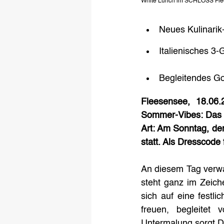
White Lunch im SCHLOSS Fl
Neues Kulinarik
Italienisches 3-
Begleitendes Go
Fleesensee, 18.06.2
Sommer-Vibes: Das S
Art: Am Sonntag, den
statt. Als Dresscode 
An diesem Tag verwa
steht ganz im Zeich
sich auf eine festl
freuen, begleitet
Untermalung sorgt DJ