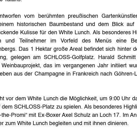
ntworfen vom berühmten preußischen Gartenkünstler
seinem historischen Baumbestand und dem Blick auf d
ckende Kulisse für den White Lunch. Als besonderes Hig
en und Teilnehmer im Vorfeld des Menüs eine Bes
bergs. Das 1 Hektar große Areal befindet sich hinter d
ng, gelegen am SCHLOSS-Golfplatz. Harald Schmitt e
einbauprojekt, das im vergangenen Jahr initiiert wur
eben aus der Champagne in Frankreich nach Göhren-Leb
eht vor dem White Lunch die Möglichkeit, um 9:00 Uhr da
f dem SCHLOSS-Platz zu spielen. Als besonderes Highlig
-the-Promi“ mit Ex-Boxer Axel Schulz an Loch 17. Im Ans
r zum White Lunch begleiten und mit ihnen dinieren.