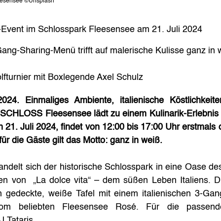
eesensee ©Unsplash
-Event im Schlosspark Fleesensee am 21. Juli 2024
Gang-Sharing-Menü trifft auf malerische Kulisse ganz in 
lfturnier mit Boxlegende Axel Schulz
024. Einmaliges Ambiente, italienische Köstlichkeite
CHLOSS Fleesensee lädt zu einem Kulinarik-Erlebnis 
 21. Juli 2024, findet von 12:00 bis 17:00 Uhr erstmals 
für die Gäste gilt das Motto: ganz in weiß.
ndelt sich der historische Schlosspark in eine Oase de
en von  „La dolce vita“ – dem süßen Leben Italiens. Di
ich gedeckte, weiße Tafel mit einem italienischen 3-Ga
 vom beliebten Fleesensee Rosé. Für die passende
 Tataris. 