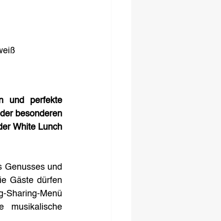
weiß
n und perfekte 
der besonderen 
der White Lunch 
s Genusses und 
e Gäste dürfen 
ng-Sharing-Menü 
 musikalische 