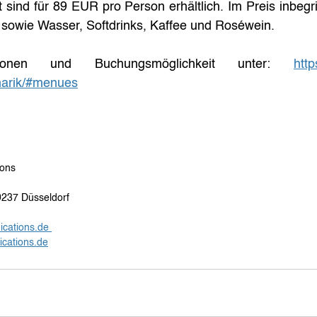
t sind für 89 EUR pro Person erhältlich. Im Preis inbegri
owie Wasser, Softdrinks, Kaffee und Roséwein.
tionen und Buchungsmöglichkeit unter: 
http
narik/#menues
ons 
0237 Düsseldorf 
cations.de 
cations.de