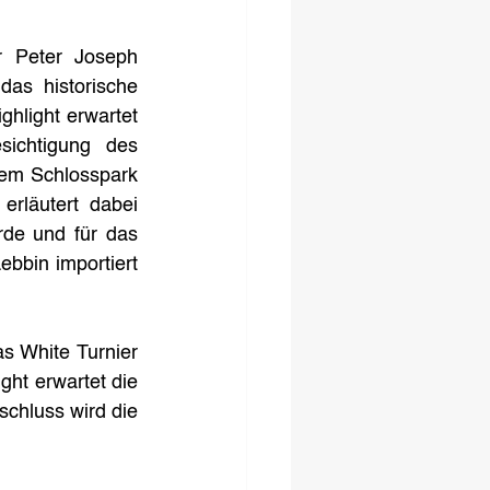
 Peter Joseph 
as historische 
hlight erwartet 
ichtigung des 
em Schlosspark 
rläutert dabei 
de und für das 
bin importiert 
s White Turnier 
ht erwartet die 
chluss wird die 