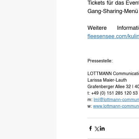
Tickets für das Even
Gang-Sharing-Menü s
Weitere Informa
fleesensee.com/kuli
Pressestelle: 
LOTTMANN Communicati
Larissa Maier-Lauth 
Grafenberger Allee 32 | 4
t: +49 (0) 151 285 120 53 
m: 
lml@lottmann-communi
w: 
www.lottmann-communi