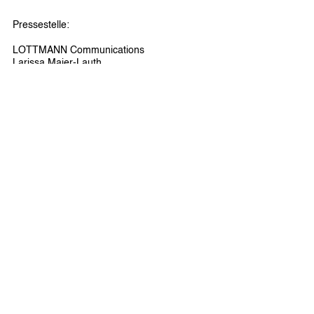
Pressestelle: 
LOTTMANN Communications 
Larissa Maier-Lauth 
Grafenberger Allee 32 | 40237 Düsseldorf 
t: +49 (0) 151 285 120 53 
m: 
lml@lottmann-communications.de 
w: 
www.lottmann-communications.de
See All
Recent Posts