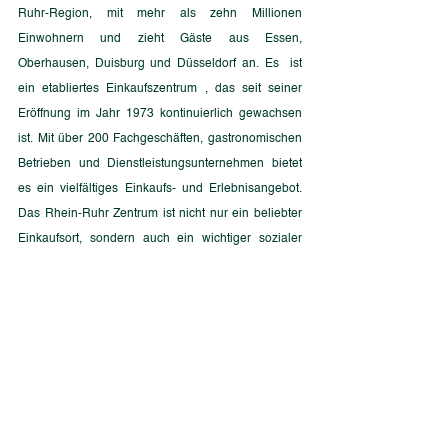
Ruhr-Region, mit mehr als zehn Millionen 
Einwohnern und zieht Gäste aus Essen, 
Oberhausen, Duisburg und Düsseldorf an. Es  ist 
ein etabliertes Einkaufszentrum , das seit seiner 
Eröffnung im Jahr 1973 kontinuierlich gewachsen 
ist. Mit über 200 Fachgeschäften, gastronomischen 
Betrieben und Dienstleistungsunternehmen bietet 
es ein vielfältiges Einkaufs- und Erlebnisangebot. 
Das Rhein-Ruhr Zentrum ist nicht nur ein beliebter 
Einkaufsort, sondern auch ein wichtiger sozialer 
Treffpunkt in der Region.
Im Juli 2023 hatten die paneuropäische 
Immobilieninvestment- und 
Entwicklungsgesellschaft Eurofund Group und das 
Londoner Private-Equity-Unternehmen Signal 
Capital Partners einen Kaufvertrag für das 200.000 
Quadratmeter große Rhein-Ruhr-Zentrum in 