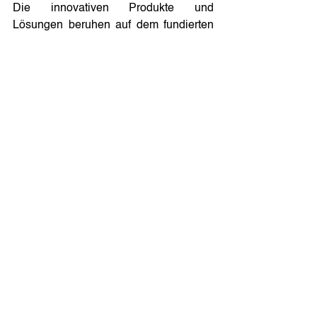
Die innovativen Produkte und 
Lösungen beruhen auf dem fundierten 
Fachwissen, den Kenntnissen der 
Betreiber und der kulinarischen 
Erfahrung von Welbilt. Das Portfolio an 
preisgekrönten Produktmarken umfasst 
Cleveland™, Convotherm®, Crystal 
Tips®, Dean®, Delfield®, Fabristeel®, 
Frymaster®, Garland®, Inducs®, 
Koldtech®, Kolpak®, Lincoln®, 
McCann's™, Merco®, Merrychef®, 
Multiplex®, RDI®, SerVend™, 
SunFire®, U.S. Range™ und WMaxx™. 
Diese Produktmarken werden von drei 
Servicemarken unterstützt: 
KitchenCare®, der Ersatzteil- und 
Servicemarke, FitKitchen®, der Marke 
für vollständig integrierte 
Küchensysteme, und KitchenConnect®, 