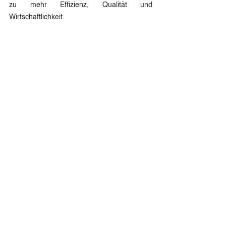
zu mehr Effizienz, Qualität und 
Wirtschaftlichkeit.
www.welbiltde.com
Pressekontakt:
Andrea Ungereit-Hantl
Head of Project-, Crisis & Communications 
Management 
Extern
t:
 +49 (0) 172 8965148
m:
au@lottmann-communications.de
w:
www.lottmann-communications.de