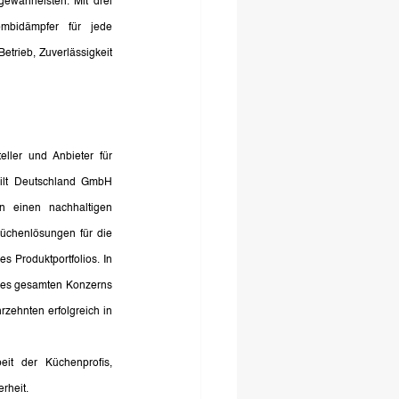
währleisten. Mit drei 
bidämpfer für jede 
trieb, Zuverlässigkeit 
ler und Anbieter für 
bilt Deutschland GmbH 
n einen nachhaltigen 
̈chenlösungen für die 
 Produktportfolios. In 
des gesamten Konzerns 
zehnten erfolgreich in 
it der Küchenprofis, 
rheit.