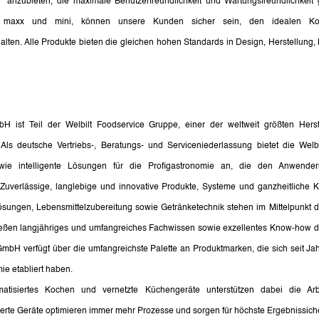
nzubieten, die maximale Benutzerfreundlichkeit und Wartungsfreundlichkeit ge
o, maxx und mini, können unsere Kunden sicher sein, den idealen Kom
en. Alle Produkte bieten die gleichen hohen Standards in Design, Herstellung, Be
 ist Teil der Welbilt Foodservice Gruppe, einer der weltweit größten Herstel
. Als deutsche Vertriebs-, Beratungs- und Serviceniederlassung bietet die Wel
owie intelligente Lösungen für die Profigastronomie an, die den Anwender
Zuverlässige, langlebige und innovative Produkte, Systeme und ganzheitliche Ku
sungen, Lebensmittelzubereitung sowie Getränketechnik stehen im Mittelpunkt des
ließen langjähriges und umfangreiches Fachwissen sowie exzellentes Know-how 
mbH verfügt über die umfangreichste Palette an Produktmarken, die sich seit Jahr
ie etabliert haben.
matisiertes Kochen und vernetzte Küchengeräte unterstützen dabei die Arbe
ierte Geräte optimieren immer mehr Prozesse und sorgen für höchste Ergebnissiche