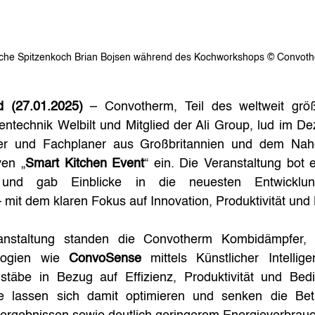
che Spitzenkoch Brian Bojsen während des Kochworkshops © Convot
d (27.01.2025)
 – Convotherm, Teil des weltweit größt
entechnik Welbilt und Mitglied der Ali Group, lud im D
ater und Fachplaner aus Großbritannien und dem Nah
ven „
Smart Kitchen Event
“ ein. Die Veranstaltung bot e
m und gab Einblicke in die neuesten Entwicklun
mit dem klaren Fokus auf Innovation, Produktivität und 
nstaltung standen die Convotherm Kombidämpfer, d
logien wie 
ConvoSense
 mittels Künstlicher Intellig
äbe in Bezug auf Effizienz, Produktivität und Bedien
e lassen sich damit optimieren und senken die Betr