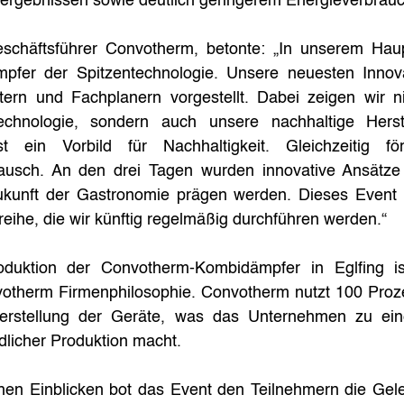
rgebnissen sowie deutlich geringerem Energieverbrauc
schäftsführer Convotherm, betonte: „In unserem Haupts
pfer der Spitzentechnologie. Unsere neuesten Innov
atern und Fachplanern vorgestellt. Dabei zeigen wir ni
echnologie, sondern auch unsere nachhaltige Herste
ist ein Vorbild für Nachhaltigkeit. Gleichzeitig f
tausch. An den drei Tagen wurden innovative Ansätze 
 Zukunft der Gastronomie prägen werden. Dieses Event w
reihe, die wir künftig regelmäßig durchführen werden.“
oduktion der Convotherm-Kombidämpfer in Eglfing ist
votherm Firmenphilosophie. Convotherm nutzt 100 Proze
erstellung der Geräte, was das Unternehmen zu eine
licher Produktion macht.
en Einblicken bot das Event den Teilnehmern die Gelege