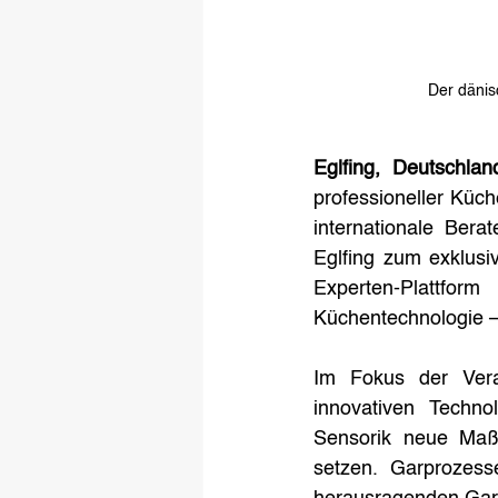
Der dänis
Eglfing, Deutschlan
professioneller Küch
internationale Ber
Eglfing zum exklusi
Experten-Plattfor
Küchentechnologie – 
Im Fokus der Vera
innovativen Techno
Sensorik neue Maßst
setzen. Garprozess