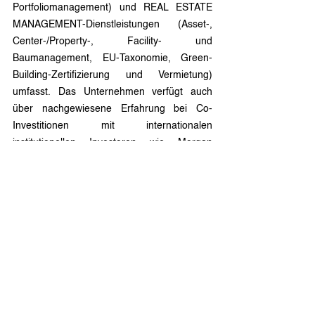
Portfoliomanagement) und REAL ESTATE 
MANAGEMENT-Dienstleistungen (Asset-, 
Center-/Property-, Facility- und 
Baumanagement, EU-Taxonomie, Green-
Building-Zertifizierung und Vermietung) 
umfasst. Das Unternehmen verfügt auch 
über nachgewiesene Erfahrung bei Co-
Investitionen mit internationalen 
institutionellen Investoren wie Morgan 
Stanley Real Estate Investors, Hyprop 
Investments, InterCapital Real Estate, 
Family Offices, australischen Pensionsfonds 
und anderen Investmentbanken. Die Vision 
von CC Real konzentriert sich voll und ganz 
auf die Schaffung von langfristigem Wert!
Pressekontakt:
Anja Lottmann
Schirmerstr. 80 | 40211 Düsseldorf