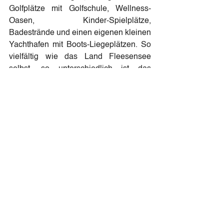
Golfplätze mit Golfschule, Wellness-
Oasen, Kinder-Spielplätze, 
Badestrände und einen eigenen kleinen 
Yachthafen mit Boots-Liegeplätzen. So 
vielfältig wie das Land Fleesensee 
selbst, so unterschiedlich ist das 
Angebot, das jeder seinen Urlaub so 
verbringen kann, wie er mag.
www.goehren-lebbin.com
Pressekontakt:
Esra Tugci
PR Managerin
Schirmerstr. 80 | 40211 Düsseldorf
t: +49 211 498 488 22
m: +49 157 8192 0882
m: 
et@lottmann-communications.de
w: 
www.lottmann-communications.de