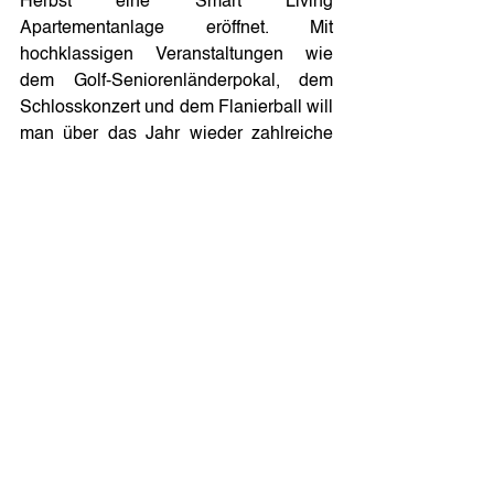
Herbst eine Smart Living 
Apartementanlage eröffnet. Mit 
hochklassigen Veranstaltungen wie 
dem Golf-Seniorenländerpokal, dem 
Schlosskonzert und dem Flanierball will 
man über das Jahr wieder zahlreiche 
Gäste an den Fleesensee holen. Und 
schon jetzt laufen die Vorbereitungen 
für ein besonderes Highlight in 2025, 
das Jubiläum „25 Jahre Hotels & 
Sportresort Fleesensee“.
Pressestelle: LOTTMANN 
Communications
Grafenberger Allee 32 | 40237 
Düsseldorf
t: +49 (0) 177 625 071 2
m: 
al@lottmann-communications.de
w: 
www.lottmann-communications.de