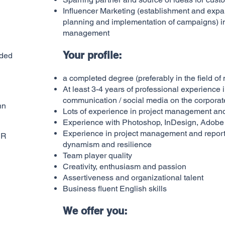
Influencer Marketing (establishment and expan
planning and implementation of campaigns) i
management
Your profile:
nded
a completed degree (preferably in the field o
At least 3-4 years of professional experience in
communication / social media on the corporat
nn
Lots of experience in project management and
Experience with Photoshop, InDesign, Adobe
Experience in project management and reporting
PR
dynamism and resilience
Team player quality
Creativity, enthusiasm and passion
Assertiveness and organizational talent
Business fluent English skills
We offer you: