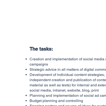
Sectors
Careers
Partners
Contact
Blog
The tasks:
Creation and implementation of social media 
campaigns
Strategic advice in all matters of digital comm
Development of individual content strategies,
independent creation and publication of cont
material as well as texts) for internal and ex
social media, intranet, website, blog, print
Planning and implementation of social ad ca
Budget planning and controlling
Sparring partner and source of ideas for cust