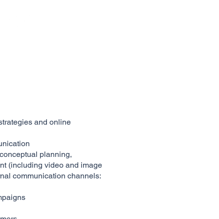
strategies and online
unication
 conceptual planning,
ent (including video and image
ternal communication channels:
mpaigns
omers