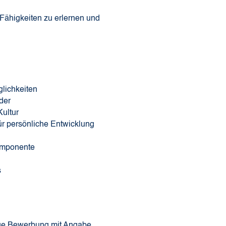
 Fähigkeiten zu erlernen und
glichkeiten
der
Kultur
ür persönliche Entwicklung
Komponente
s
ige Bewerbung mit Angabe