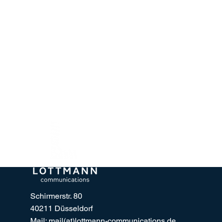
Schirmerstr. 80
40211 Düsseldorf
Mail: mail(at)lottmann-communications.de