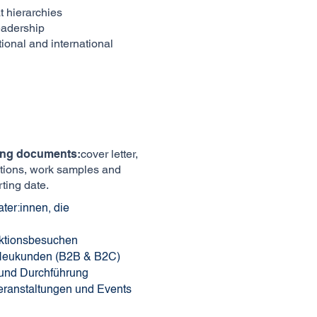
t hierarchies
eadership
tional and international
wing documents:
cover letter,
tations, work samples and
rting date.
ter:innen, die
ktionsbesuchen
 Neukunden (B2B & B2C)
 und Durchführung
eranstaltungen und Events