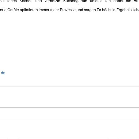
matisiertes Kochen und vernetzte Küchengeräte unterstützen dabei die Arbe
ierte Geräte optimieren immer mehr Prozesse und sorgen für höchste Ergebnissiche
.de