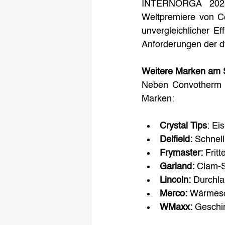
INTERNORGA 2025 p
Weltpremiere von Co
unvergleichlicher Ef
Anforderungen der 
Weitere Marken am 
Neben Convotherm un
Marken:
Crystal Tips
: Ei
Delfield:
 Schnel
Frymaster: 
Frit
Garland:
 Clam-S
Lincoln:
 Durchla
Merco: 
Wärmes
WMaxx:
 Geschi