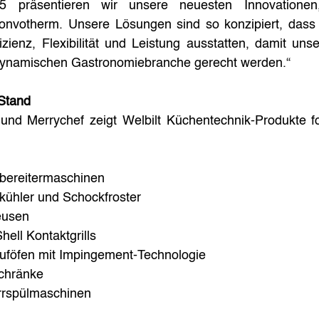
räsentieren wir unsere neuesten Innovationen, 
nvotherm. Unsere Lösungen sind so konzipiert, dass 
fizienz, Flexibilität und Leistung ausstatten, damit un
dynamischen Gastronomiebranche gerecht werden.“
Stand
d Merrychef zeigt Welbilt Küchentechnik-Produkte fol
sbereitermaschinen
lkühler und Schockfroster
teusen
hell Kontaktgrills
uföfen mit Impingement-Technologie
chränke
rrspülmaschinen