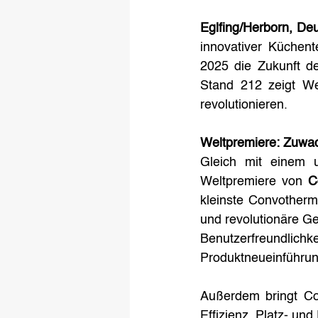
Eglfing/Herborn, De
innovativer Küchent
2025 die Zukunft de
Stand 212 zeigt Wel
revolutionieren.
Weltpremiere: Zuwa
Gleich mit einem ul
Weltpremiere von 
C
kleinste Convotherm 
und revolutionäre G
Benutzerfreundlic
Produktneueinführu
Außerdem bringt Con
Effizienz, Platz- und