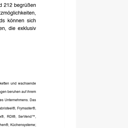
d 212 begrüßen 
zmöglichkeiten, 
ds können sich 
, die exklusiv 
tketten und wachsende 
gen beruhen auf ihrem 
des Unternehmens. Das 
bristeel®, Frymaster®, 
ex®, RDI®, SerVend™, 
hen®, Küchensysteme; 