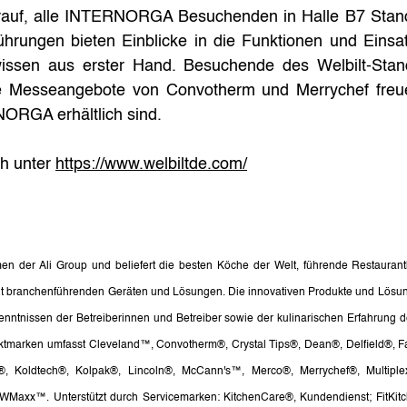
darauf, alle INTERNORGA Besuchenden in Halle B7 Stan
ührungen bieten Einblicke in die Funktionen und Einsat
wissen aus erster Hand. Besuchende des Welbilt-Stan
e Messeangebote von Convotherm und Merrychef freuen
ORGA erhältlich sind.
h unter 
https://www.welbiltde.com/
ehmen der Ali Group und beliefert die besten Köche der Welt, führende Restauran
 branchenführenden Geräten und Lösungen. Die innovativen Produkte und Lösun
enntnissen der Betreiberinnen und Betreiber sowie der kulinarischen Erfahrung 
uktmarken umfasst Cleveland™, Convotherm®, Crystal Tips®, Dean®, Delfield®, Fa
®, Koldtech®, Kolpak®, Lincoln®, McCann's™, Merco®, Merrychef®, Multipl
Maxx™. Unterstützt durch Servicemarken: KitchenCare®, Kundendienst; FitKitc