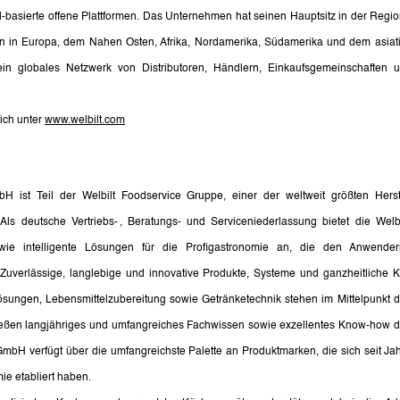
basierte offene Plattformen. Das Unternehmen hat seinen Hauptsitz in der Region
ten in Europa, dem Nahen Osten, Afrika, Nordamerika, Südamerika und dem asiati
n globales Netzwerk von Distributoren, Händlern, Einkaufsgemeinschaften und
ich unter 
www.welbilt.com
 ist Teil der Welbilt Foodservice Gruppe, einer der weltweit größten Herstel
. Als deutsche Vertriebs- , Beratungs- und Serviceniederlassung bietet die Wel
owie intelligente Lösungen für die Profigastronomie an, die den Anwender
Zuverlässige, langlebige und innovative Produkte, Systeme und ganzheitliche Ku
sungen, Lebensmittelzubereitung sowie Getränketechnik stehen im Mittelpunkt des
ließen langjähriges und umfangreiches Fachwissen sowie exzellentes Know-how 
mbH verfügt über die umfangreichste Palette an Produktmarken, die sich seit Jahr
ie etabliert haben.