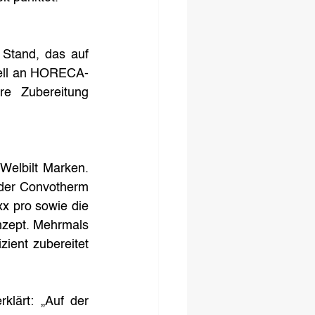
Stand, das auf 
ziell an HORECA-
e Zubereitung 
Welbilt Marken. 
der Convotherm 
 pro sowie die 
nzept. Mehrmals 
ient zubereitet 
klärt: „Auf der 