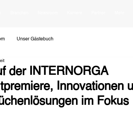
n
Branchen
Newsroom
Karriere
Partner
Mehr
om
Unser Gästebuch
eit
auf der INTERNORGA
tpremiere, Innovationen 
üchenlösungen im Fokus