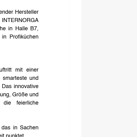
ender Hersteller 
der INTERNORGA 
e in Halle B7, 
in Profiküchen 
ritt mit einer 
 smarteste und 
 Das innovative 
tung, Größe und 
ie feierliche 
 das in Sachen 
it punktet.