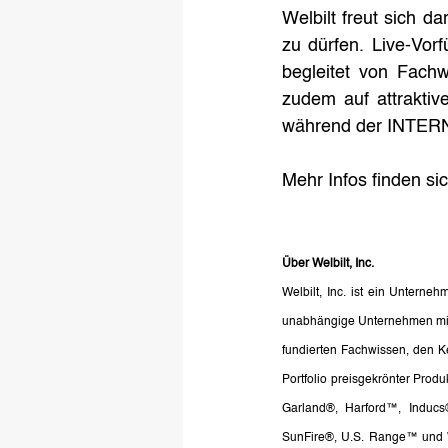
Welbilt freut sich 
zu dürfen. Live-Vorf
begleitet von Fach
zudem auf attraktiv
während der INTERN
Mehr Infos finden sic
Über Welbilt, Inc.
Welbilt, Inc. ist ein Untern
unabhängige Unternehmen mit
fundierten Fachwissen, den K
Portfolio preisgekrönter Prod
Garland®, Harford™, Inducs
SunFire®, U.S. Range™ und W