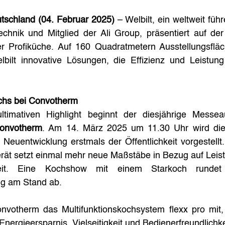
utschland (04. Februar 2025) 
– Welbilt, ein weltweit führ
echnik und Mitglied der Ali Group, präsentiert auf 
r Profiküche. Auf 160 Quadratmetern Ausstellungsfläch
bilt innovative Lösungen, die Effizienz und Leistung 
chs bei Convotherm
timativen Highlight beginnt der diesjährige Messeauft
onvotherm
. Am 14. März 2025 um 11.30 Uhr wird die
Neuentwicklung erstmals der Öffentlichkeit vorgestellt.
erät setzt einmal mehr neue Maßstäbe in Bezug auf Leis
hkeit. Eine Kochshow mit einem Starkoch rundet d
ng am Stand ab.
votherm das Multifunktionskochsystem flexx pro mit,
 Energieersparnis, Vielseitigkeit und Bedienerfreundlichke