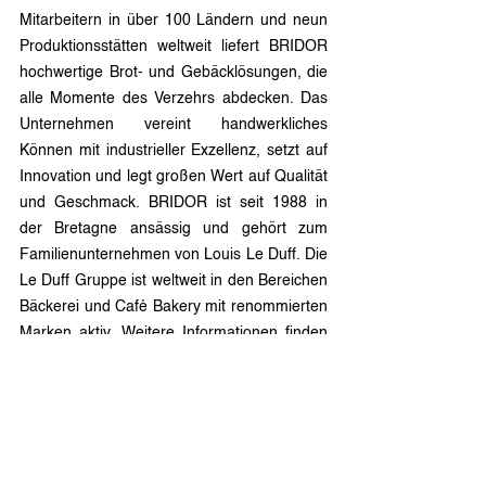
Mitarbeitern in über 100 Ländern und neun 
Produktionsstätten weltweit liefert BRIDOR 
hochwertige Brot- und Gebäcklösungen, die 
alle Momente des Verzehrs abdecken. Das 
Unternehmen vereint handwerkliches 
Können mit industrieller Exzellenz, setzt auf 
Innovation und legt großen Wert auf Qualität 
und Geschmack. BRIDOR ist seit 1988 in 
der Bretagne ansässig und gehört zum 
Familienunternehmen von Louis Le Duff. Die 
Le Duff Gruppe ist weltweit in den Bereichen 
Bäckerei und Café Bakery mit renommierten 
Marken aktiv. Weitere Informationen finden 
Sie unter BRIDOR.com.
Pressekontakt
LOTTMANN Communications
Andrea Ungereit
+49 (0) 172 8965 148