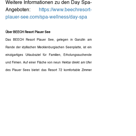
Weitere Informationen zu den Day Spa-
Angeboten: 
https://www.beechresort-
plauer-see.com/spa-wellness/day-spa
Über BEECH Resort Plauer See
Das BEECH Resort Plauer See, gelegen in Ganzlin am 
Rande der idyllischen Mecklenburgischen Seenplatte, ist ein 
einzigartiges Urlaubsziel für Familien, Erholungssuchende 
und Firmen. Auf einer Fläche von neun Hektar direkt am Ufer 
des Plauer Sees bietet das Resort 72 komfortable Zimmer 
und Apartments. Zu den besonderen Annehmlichkeiten 
gehören der moderne WALD SPA mit Naturschwimmteich, 
Badewiese und Saunen, vielfältige gastronomische 
Angebote, ein Dorfladen mit regionalen Produkten und 
zahlreiche Freizeitmöglichkeiten für die ganze Familie. 
Darüber hinaus bietet das Resort exzellente Veranstaltungs- 
und Eventmöglichkeiten, einschließlich einem Nachbau einer 
ehemaligen Wassermühle und einer geräumigen 