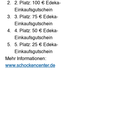
2. Platz: 100 € Edeka-
Einkaufsgutschein 
3. Platz: 75 € Edeka-
Einkaufsgutschein 
4. Platz: 50 € Edeka-
Einkaufsgutschein 
5. Platz: 25 € Edeka-
Einkaufsgutschein 
Mehr Informationen: 
www.schockencenter.de
Fotocredit: 
© H2M-Architekten und 
Stadtplaner / Visualisierung 3dway 
architectural graphics  
#Architekten
#StadtplanerGmbH
#Namenswettbewerb
#Wettbewerb
#Aufseßplatz
#TenBrinke
#H2M
Newsroom