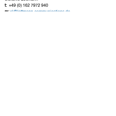
t:
  +49 (0) 162 7972 940
m:
sl@lottmann-communications.de
w:
www.lottmann-communications.de
Fotocredit:  © Lübzer
Newsroom
Alle ansehen
Aktuelle Beiträge