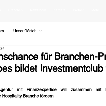
n
Branchen
Newsroom
Karriere
Partner
Mehr
om
Unser Gästebuch
eit
onschance für Branchen-Pr
s bildet Investmentclub 
Agentur mit Finanzexpertise will zusammen mit Br
 Hospitality Branche fördern