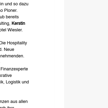
ein und so dazu 
o Ploner. 
b bereits 
ting, 
Kerstin 
tel Wiesler.
ie Hospitality 
d. Neue 
ilnehmenden. 
 
t Finanzexperte 
rative 
k, Logistik und 
nzen aus allen 