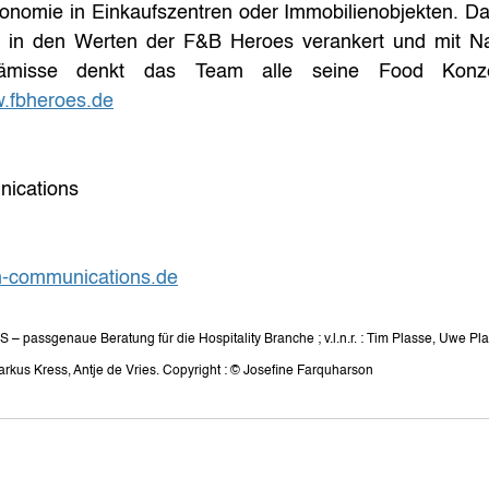
tronomie in Einkaufszentren oder Immobilienobjekten. D
al in den Werten der F&B Heroes verankert und mit Nach
rämisse denkt das Team alle seine Food Konzept
.fbheroes.de
cations
-communications.de
 passgenaue Beratung für die Hospitality Branche ; v.l.n.r. : Tim Plasse, Uwe Plap
rkus Kress, Antje de Vries. Copyright : © Josefine Farquharson 