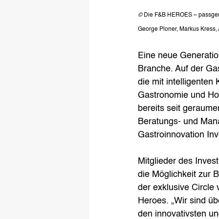
© 
Die F&B HEROES – passgenaue
George Ploner, Markus Kress, A
Eine neue Generation
Branche. Auf der G
die mit intelligente
Gastronomie und Hote
bereits seit geraume
Beratungs- und Mana
Gastroinnovation In
Mitglieder des Inves
die Möglichkeit zur B
der exklusive Circle 
Heroes. „Wir sind üb
den innovativsten und