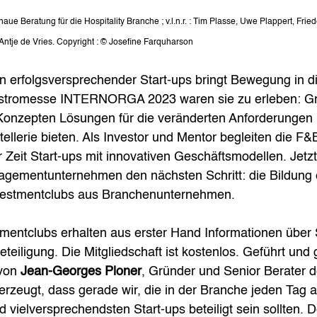
 Beratung für die Hospitality Branche ; v.l.n.r. : Tim Plasse, Uwe Plappert, Fried
ntje de Vries. Copyright : © Josefine Farquharson 
 erfolgsversprechender Start-ups bringt Bewegung in die
astromesse INTERNORGA 2023 waren sie zu erleben: Gr
n Konzepten Lösungen für die veränderten Anforderungen 
llerie bieten. Als Investor und Mentor begleiten die F&
r Zeit Start-ups mit innovativen Geschäftsmodellen. Jetzt
gementunternehmen den nächsten Schritt: die Bildung 
vestmentclubs aus Branchenunternehmen. 
tmentclubs erhalten aus erster Hand Informationen über 
eteiligung. Die Mitgliedschaft ist kostenlos. Geführt und
von 
Jean-Georges Ploner
, Gründer und Senior Berater 
erzeugt, dass gerade wir, die in der Branche jeden Tag ak
 vielversprechendsten Start-ups beteiligt sein sollten. D