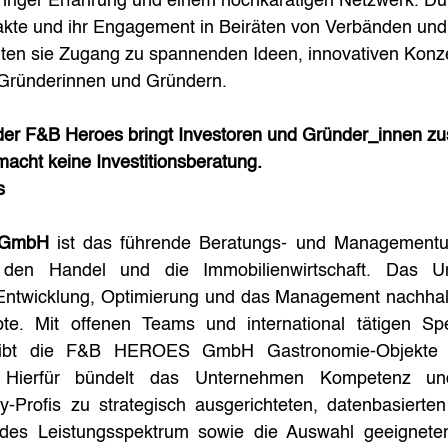
hriger Erfahrung und einem hochkarätigen Netzwerk. Dur
takte und ihr Engagement in Beiräten von Verbänden und
lten sie Zugang zu spannenden Ideen, innovativen Konz
Gründerinnen und Gründern.
der F&B Heroes bringt Investoren und Gründer_innen z
ht keine Investitionsberatung.
s
 GmbH
 ist das führende Beratungs- und Managementu
den Handel und die Immobilienwirtschaft. Das Un
e Entwicklung, Optimierung und das Management nachhalti
e. Mit offenen Teams und international tätigen Spezi
treibt die F&B HEROES GmbH Gastronomie-Objekte 
d. Hierfür bündelt das Unternehmen Kompetenz und
ity-Profis zu strategisch ausgerichteten, datenbasiert
ndes Leistungsspektrum sowie die Auswahl geeignete