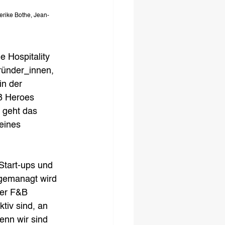
erike Bothe, Jean-
 Hospitality 
ünder_innen, 
in der 
B Heroes 
 geht das 
eines 
Start-ups und 
 gemanagt wird 
der F&B 
tiv sind, an 
enn wir sind 