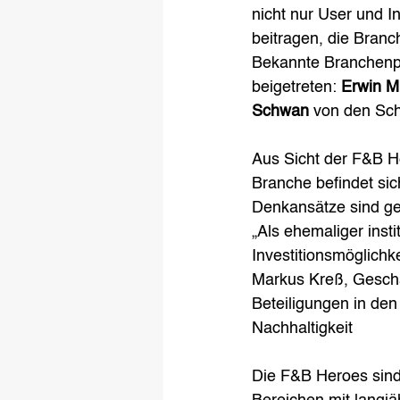
nicht nur User und I
beitragen, die Branc
Bekannte Branchenpe
beigetreten: 
Erwin Mu
Schwan
 von den Sc
Aus Sicht der F&B Her
Branche befindet si
Denkansätze sind ge
„Als ehemaliger insti
Investitionsmöglichk
Markus Kreß, Geschä
Beteiligungen in den
Nachhaltigkeit
Die F&B Heroes sind