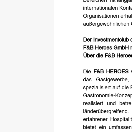
Bereichen mit langjä
internationalen Kon
Organisationen erha
außergewöhnlichen 
Der Investmentclub 
F&B Heroes GmbH mac
Über die F&B Heroe
Die 
F&B HEROES
das Gastgewerbe, 
spezialisiert auf di
Gastronomie-Konzept
realisiert und be
länderübergreifen
erfahrener Hospital
bietet ein umfasse