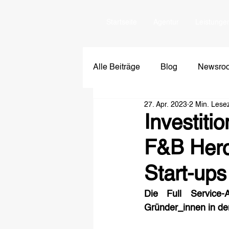
Startseite
Agentur
Leistunge
Alle Beiträge
Blog
Newsro
27. Apr. 2023
2 Min. Lesez
Investiti
F&B Heroe
Start-ups
Die Full Service-
Gründer_innen in der