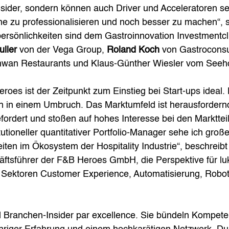
nsider, sondern können auch Driver und Acceleratoren s
he zu professionalisieren und noch besser zu machen“, s
rsönlichkeiten sind dem Gastroinnovation Investmentclu
ller
 von der Vega Group, 
Roland Koch
 von Gastroconsul
hwan Restaurants und Klaus-Günther Wiesler vom Seeho
oes ist der Zeitpunkt zum Einstieg bei Start-ups ideal. D
ch in einem Umbruch. Das Marktumfeld ist herausfordern
fordert und stoßen auf hohes Interesse bei den Marktte
tutioneller quantitativer Portfolio-Manager sehe ich große
eiten im Ökosystem der Hospitality Industrie“, beschreib
ftsführer der F&B Heroes GmbH, die Perspektive für luk
 Sektoren Customer Experience, Automatisierung, Roboti
 Branchen-Insider par excellence. Sie bündeln Kompete