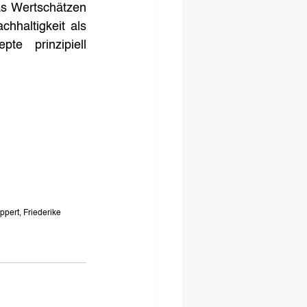
as Wertschätzen 
haltigkeit als 
e prinzipiell 
pert, Friederike 