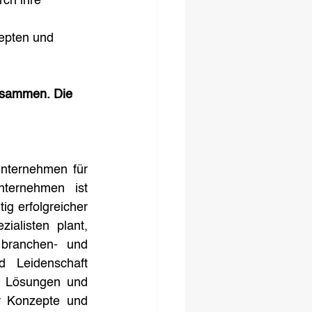
ch ihre 
 
epten und 
usammen. Die 
nternehmen für 
ternehmen ist 
g erfolgreicher 
alisten plant, 
branchen- und 
 Leidenschaft 
en Lösungen und 
r Konzepte und 