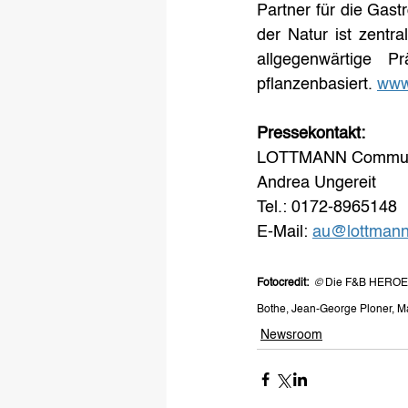
Partner für die Gas
der Natur ist zentr
allgegenwärtige P
pflanzenbasiert. 
www
Pressekontakt:
LOTTMANN Communi
Andrea Ungereit
Tel.: 0172-8965148
E-Mail: 
au@lottmann
Fotocredit: 
 © 
Die F&B HEROES –
Bothe, Jean-George Ploner, Ma
Newsroom