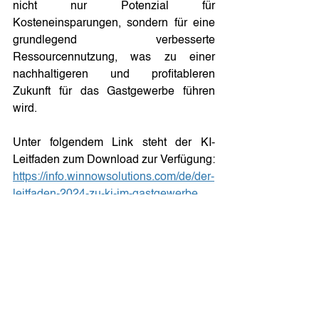
nicht nur Potenzial für 
Kosteneinsparungen, sondern für eine 
grundlegend verbesserte 
Ressourcennutzung, was zu einer 
nachhaltigeren und profitableren 
Zukunft für das Gastgewerbe führen 
wird.
Unter folgendem Link steht der KI-
Leitfaden zum Download zur Verfügung: 
https://info.winnowsolutions.com/de/der-
leitfaden-2024-zu-ki-im-gastgewerbe 
Über WINNOW
WINNOW mit Hauptsitz in London, ist ein 
wegweisendes Technologieunternehmen, das sich 
der Reduzierung von Lebensmittelverschwendung 
im Gastgewerbe verschrieben hat. Gegründet im 
Jahr 2013, verfolgt WINNOW das Ziel, seinen 