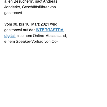
allen Besuchern“, sagt Andreas 
Jonderko, Geschäftsführer von 
gastronovi. 
Vom 08. bis 10. März 2021 wird 
gastronovi auf der 
INTERGASTRA 
digital 
mit einem Online-Messestand, 
einem Speaker-Vortrag von Co-
Gründer Bartek Kaznowski zum Thema 
„Jetzt digital aufstellen – aber wo fange 
ich an?
“ und begleitenden Webinaren 
vertreten sein. Interessierte können 
sich über die Möglichkeiten mit der 
digitalen All-In-One-Lösung informieren 
und erhalten exklusive Einblicke in 
neue Features und Schnittstellen. Die 
gastronovi Experten stehen in einem 
Live-Chat jederzeit zur Verfügung und 
freuen sich über den digitalen Besuch. 